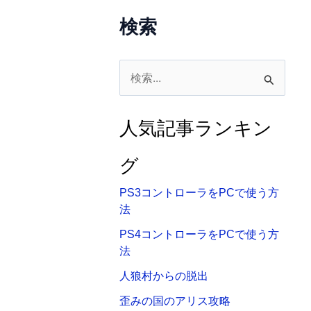
検索
検
索
対
人気記事ランキン
象
:
グ
PS3コントローラをPCで使う方
法
PS4コントローラをPCで使う方
法
人狼村からの脱出
歪みの国のアリス攻略