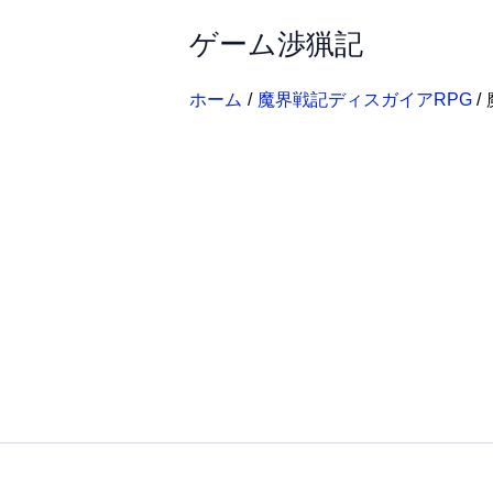
内
ゲーム渉猟記
容
を
ス
ホーム
魔界戦記ディスガイアRPG
キ
ッ
プ