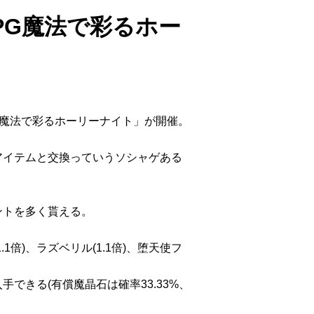
PG魔法で彩るホー
ト「魔法で彩るホーリーナイト」が開催。
アイテムと交換っていうソシャゲある
ントを多く貰える。
1.1倍)、ラズベリル(1.1倍)、堕天使フ
できる(有償魔晶石は確率33.33%、