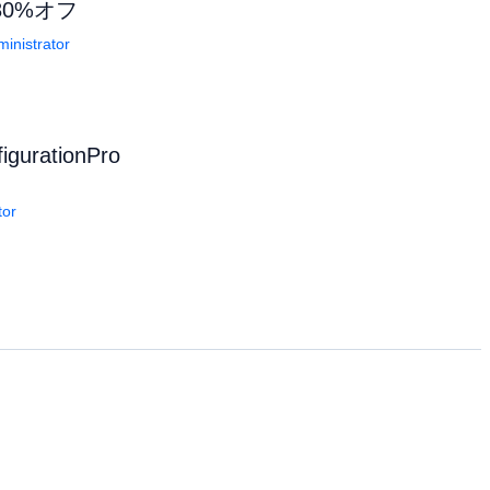
80%オフ
inistrator
gurationPro
tor