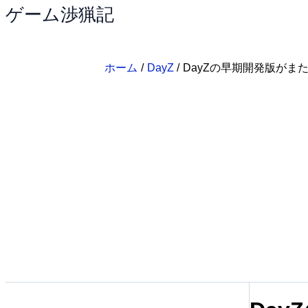
ゲーム渉猟記
内
容
を
ス
ホーム
DayZ
DayZの早期開発版がま
キ
ッ
プ