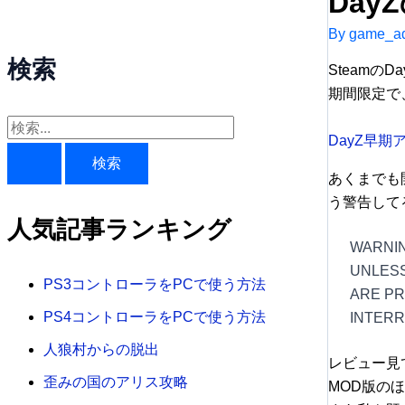
Da
By
game_ad
検索
SteamのD
期間限定で
検
DayZ早期
索
あくまでも
対
う警告して
象
人気記事ランキング
:
WARNIN
UNLESS
PS3コントローラをPCで使う方法
ARE PR
PS4コントローラをPCで使う方法
INTERR
人狼村からの脱出
レビュー見
歪みの国のアリス攻略
MOD版の