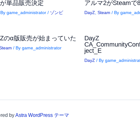
yzが単品販売決定
アルマ2がSteamで
 By
game_administrator
/
ゾンビ
DayZ
,
Steam
/ By
game_adm
Y Zのα版販売が始まっていた
DayZ
CA_CommunityConfi
Steam
/ By
game_administrator
ject_E
DayZ
/ By
game_administra
red by
Astra WordPress テーマ