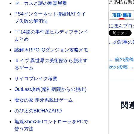
まあ私も既
マーカスと謎の幽霊屋敷
PS4インターネット接続NATタイ
プ失敗の解消法
にほんブロ
FF14謎の事件屋ヒルディブランド
まとめ
この記事の
謎解きRPG IQダンジョン攻略メモ
←
前の投稿
Ib イヴ 異世界の美術館から脱出す
次の投稿
→
るゲーム
サイコブレイク考察
OutLast攻略(精神病院からの脱出)
魔女の家 即死系脱出ゲーム
関
のび太のBIOHAZARD
無線Xbox360コントローラをPCで
使う方法