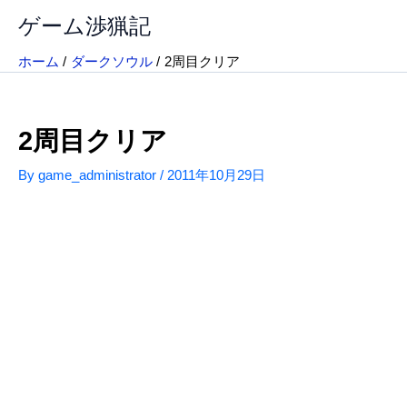
内
ゲーム渉猟記
容
を
ホーム
ダークソウル
2周目クリア
ス
キ
ッ
2周目クリア
プ
By
game_administrator
/
2011年10月29日