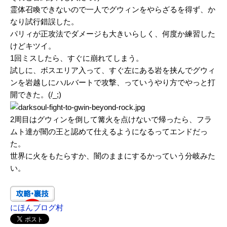
霊体召喚できないので一人でグウィンをやらざるを得ず、か
なり試行錯誤した。
パリィが正攻法でダメージも大きいらしく、何度か練習した
けどキツイ。
1回ミスしたら、すぐに崩れてしまう。
試しに、ボスエリア入って、すぐ左にある岩を挟んでグウィ
ンを岩越しにハルバートで攻撃、っていうやり方でやっと打
開できた。(/_;)
2周目はグウィンを倒して篝火を点けないで帰ったら、フラ
ムト達が闇の王と認めて仕えるようになるってエンドだっ
た。
世界に火をもたらすか、闇のままにするかっていう分岐みた
い。
にほんブログ村