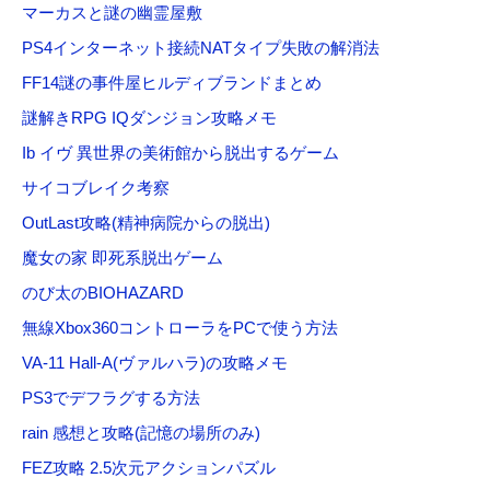
マーカスと謎の幽霊屋敷
PS4インターネット接続NATタイプ失敗の解消法
FF14謎の事件屋ヒルディブランドまとめ
謎解きRPG IQダンジョン攻略メモ
Ib イヴ 異世界の美術館から脱出するゲーム
サイコブレイク考察
OutLast攻略(精神病院からの脱出)
魔女の家 即死系脱出ゲーム
のび太のBIOHAZARD
無線Xbox360コントローラをPCで使う方法
VA-11 Hall-A(ヴァルハラ)の攻略メモ
PS3でデフラグする方法
rain 感想と攻略(記憶の場所のみ)
FEZ攻略 2.5次元アクションパズル