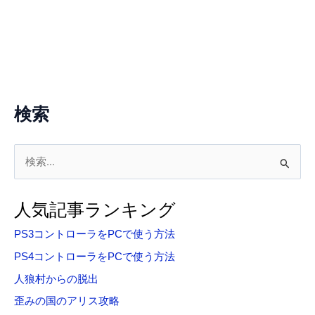
検索
検
索
対
人気記事ランキング
象
PS3コントローラをPCで使う方法
:
PS4コントローラをPCで使う方法
人狼村からの脱出
歪みの国のアリス攻略