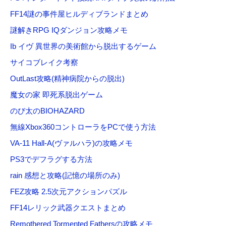
FF14謎の事件屋ヒルディブランドまとめ
謎解きRPG IQダンジョン攻略メモ
Ib イヴ 異世界の美術館から脱出するゲーム
サイコブレイク考察
OutLast攻略(精神病院からの脱出)
魔女の家 即死系脱出ゲーム
のび太のBIOHAZARD
無線Xbox360コントローラをPCで使う方法
VA-11 Hall-A(ヴァルハラ)の攻略メモ
PS3でデフラグする方法
rain 感想と攻略(記憶の場所のみ)
FEZ攻略 2.5次元アクションパズル
FF14レリック武器クエストまとめ
Remothered Tormented Fathersの攻略メモ