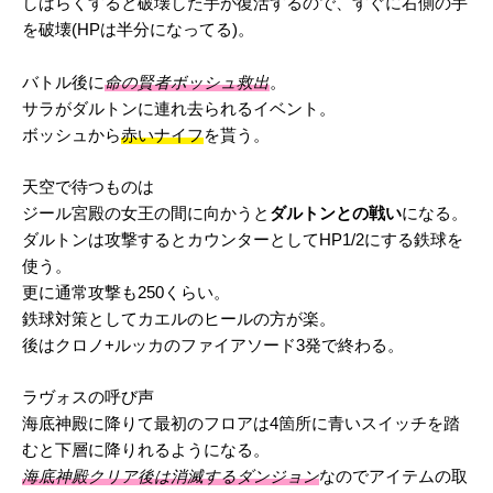
しばらくすると破壊した手が復活するので、すぐに右側の手
を破壊(HPは半分になってる)。
バトル後に
命の賢者ボッシュ救出
。
サラがダルトンに連れ去られるイベント。
ボッシュから
赤いナイフ
を貰う。
天空で待つものは
ジール宮殿の女王の間に向かうと
ダルトンとの戦い
になる。
ダルトンは攻撃するとカウンターとしてHP1/2にする鉄球を
使う。
更に通常攻撃も250くらい。
鉄球対策としてカエルのヒールの方が楽。
後はクロノ+ルッカのファイアソード3発で終わる。
ラヴォスの呼び声
海底神殿に降りて最初のフロアは4箇所に青いスイッチを踏
むと下層に降りれるようになる。
海底神殿クリア後は消滅するダンジョン
なのでアイテムの取