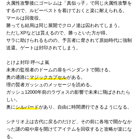
火属性攻撃後にゴーレムは「真似っ子」で同じ火属性攻撃を
するので、ルビーベストを着けておくと楽に耐えられる。
マールは回復役。
勝っても結局は同じ展開でクロノ達は囚われてしまう。
ただしXPなどは貰えるので、勝っといた方が得。
サラに助けられるものの、予言者に脅されて原始時代に強制
送還。ゲートは封印されてしまう。
とけよ封印 呼べよ嵐
未来の監視者のドームの扉をペンダントで開ける。
奥の通路に
マジックカプセル
がある。
理の賢者ガッシュのメッセージを読める。
ガッシュ12000年前のラヴォスの影響で未来に飛ばされたら
しい。
奥に
シルバード
があり、自由に時間遡行できるようになる。
シナリオ上は古代に戻るのだけど、その前に各地で開かなか
った謎の箱や扉を開けてアイテムを回収すると攻略が楽にな
る。