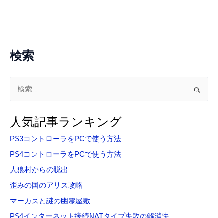
検索
検
索
対
人気記事ランキング
象
PS3コントローラをPCで使う方法
:
PS4コントローラをPCで使う方法
人狼村からの脱出
歪みの国のアリス攻略
マーカスと謎の幽霊屋敷
PS4インターネット接続NATタイプ失敗の解消法