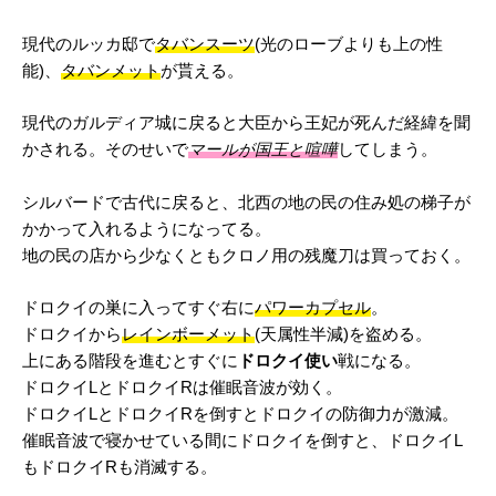
現代のルッカ邸で
タバンスーツ
(光のローブよりも上の性
能)、
タバンメット
が貰える。
現代のガルディア城に戻ると大臣から王妃が死んだ経緯を聞
かされる。そのせいで
マールが国王と喧嘩
してしまう。
シルバードで古代に戻ると、北西の地の民の住み処の梯子が
かかって入れるようになってる。
地の民の店から少なくともクロノ用の残魔刀は買っておく。
ドロクイの巣に入ってすぐ右に
パワーカプセル
。
ドロクイから
レインボーメット
(天属性半減)を盗める。
上にある階段を進むとすぐに
ドロクイ使い
戦になる。
ドロクイLとドロクイRは催眠音波が効く。
ドロクイLとドロクイRを倒すとドロクイの防御力が激減。
催眠音波で寝かせている間にドロクイを倒すと、ドロクイL
もドロクイRも消滅する。