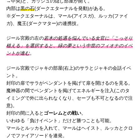
→中央)と、ガッシュの隠し部屋が開く。
内部は
黒の石
(ダークエターナルを発動)がある。
※ダークエターナルは、マール(アイスガ)、ルッカ(ファイ
ガ)、魔王(ダークマター)の連携技。
ジール宮殿の左の
若木の処遇を悩んでいる女官に「こっそり
植える」を選択すると、緑の夢という中世のフィオナのイベ
ントが進む
。
ジール宮殿でジャキの部屋(右上)のサラとジャキの会話イベ
ント。
封印の扉でサラがペンダントを掲げて扉を開けるのを見る。
魔神器の間でペンダントを掲げてエネルギーを注入(このタ
イミングで外に出られなくなり、セーブも不可となるので注
意)。
封印の間に入ると
ゴーレムとの戦い
。
いわゆる「負けイベント」だけど勝つことも可能。
マールとルッカを入れて、マールはヘイスト、ルッカとクロ
ノでファイアソードを連発。