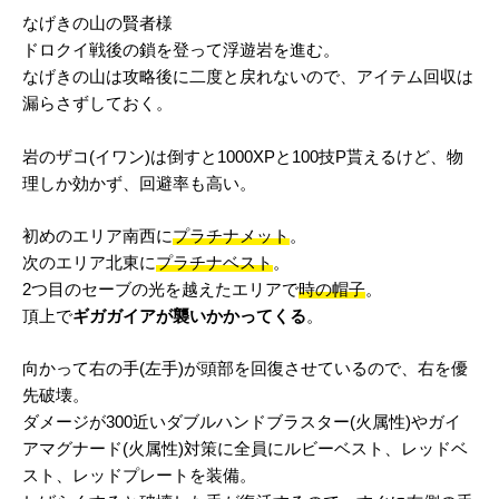
なげきの山の賢者様
ドロクイ戦後の鎖を登って浮遊岩を進む。
なげきの山は攻略後に二度と戻れないので、アイテム回収は
漏らさずしておく。
岩のザコ(イワン)は倒すと1000XPと100技P貰えるけど、物
理しか効かず、回避率も高い。
初めのエリア南西に
プラチナメット
。
次のエリア北東に
プラチナベスト
。
2つ目のセーブの光を越えたエリアで
時の帽子
。
頂上で
ギガガイアが襲いかかってくる
。
向かって右の手(左手)が頭部を回復させているので、右を優
先破壊。
ダメージが300近いダブルハンドブラスター(火属性)やガイ
アマグナード(火属性)対策に全員にルビーベスト、レッドベ
スト、レッドプレートを装備。