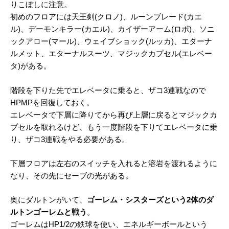
りこぼしに注意。
初めのフロアには天王剣(クロノ)、ルーンブレード(カエ
ル)、デーモンキラー(カエル)、カイザーアーム(ロボ)、ソニ
ックアロー(マール)、ウェイブショック(ルッカ)、エターナ
ルメット、エターナルスーツ、マジックカプセル(エレベー
タ)がある。
階段を下りた先でエレベータに乗ると、ザコ3連戦なので
HPMPを回復しておく。
エレベータで下層に降りてから再び上層に戻るとマジックカ
プセルを取れるけど、もう一度階段を下りてエレベータに乗
り、ザコ3連戦をやる必要がある。
下層フロアは左右のスイッチを入れると溶岩を渡れるように
なり、その先にセーブの光がある。
奥にダルトンがいて、
ゴーレム・シスターズという2体のダ
ルトンゴーレムと戦う
。
ゴーレムはHP1/2の鉄球を使い、エネルギーボールという