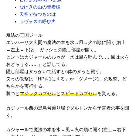
なげきの山の賢者様
天空で待つものは
ラヴォスの呼び声
魔法の王国ジール
エンハーサ大広間の魔法の本を水→風→火の順に開く(右上
→左上→下)と、ガッシュの隠し部屋が開く。
ヒントはカジャールのルゥが「水は風を呼んで……風は火を
おどらせる……」と話してる。
隠し部屋はヌゥがいて話すと6体のヌゥと戦う。
ヌゥの攻撃は「HPを1にする」か「ダメージ1」の攻撃、ど
ちらかを実行する。
勝つと
マジックカプセル
と
スピードカプセル
を貰える。
カジャール西の黒鳥号乗り場でダルトンから予言者の事を聞
く。
カジャールで魔法の本を水→風→火の順に開く(左上→右下