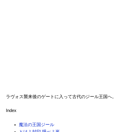
ラヴォス襲来後のゲートに入って古代のジール王国へ。
Index
魔法の王国ジール
とけよ封印 呼べよ嵐