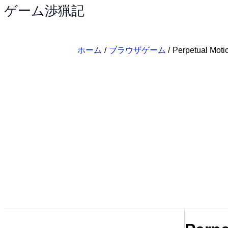
ゲーム渉猟記
内
容
を
ス
ホーム
ブラウザゲーム
Perpetual M
キ
ッ
プ