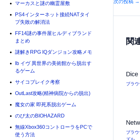
次の投稿
→
マーカスと謎の幽霊屋敷
PS4インターネット接続NATタイ
プ失敗の解消法
FF14謎の事件屋ヒルディブランド
関
まとめ
謎解きRPG IQダンジョン攻略メモ
Ib イヴ 異世界の美術館から脱出す
るゲーム
Dic
サイコブレイク考察
ブラウ
OutLast攻略(精神病院からの脱出)
魔女の家 即死系脱出ゲーム
のび太のBIOHAZARD
Netw
無線Xbox360コントローラをPCで
ブラウ
使う方法
ズル