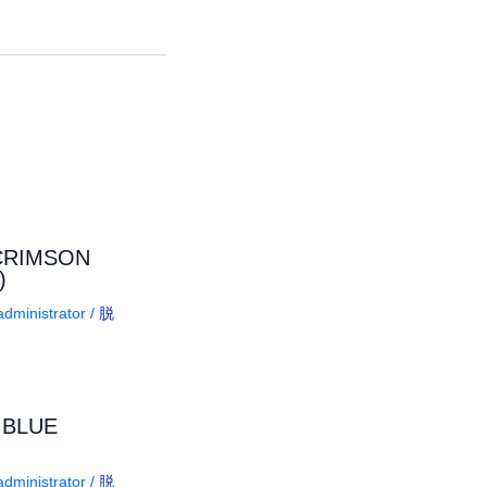
RIMSON
)
dministrator
/
脱
LUE
dministrator
/
脱