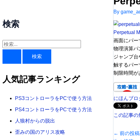
Perp
By
game_ad
検索
Perpetual M
画面にパー
検
物理演算パ
索
ジャンプ台
対
触するパー
制限時間が
象
人気記事ランキング
:
にほんブロ
PS3コントローラをPCで使う方法
PS4コントローラをPCで使う方法
この記事の
人狼村からの脱出
歪みの国のアリス攻略
←
前の投稿