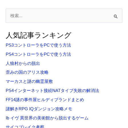
検
索
対
人気記事ランキング
象
PS3コントローラをPCで使う方法
:
PS4コントローラをPCで使う方法
人狼村からの脱出
歪みの国のアリス攻略
マーカスと謎の幽霊屋敷
PS4インターネット接続NATタイプ失敗の解消法
FF14謎の事件屋ヒルディブランドまとめ
謎解きRPG IQダンジョン攻略メモ
Ib イヴ 異世界の美術館から脱出するゲーム
サイコブレイク考察