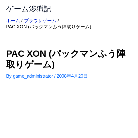
内
ゲーム渉猟記
容
を
ホーム
ブラウザゲーム
ス
PAC XON (パックマンふう陣取りゲーム)
キ
ッ
プ
PAC XON (パックマンふう陣
取りゲーム)
By
game_administrator
/
2008年4月20日