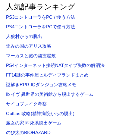
対
人気記事ランキング
象
PS3コントローラをPCで使う方法
:
PS4コントローラをPCで使う方法
人狼村からの脱出
歪みの国のアリス攻略
マーカスと謎の幽霊屋敷
PS4インターネット接続NATタイプ失敗の解消法
FF14謎の事件屋ヒルディブランドまとめ
謎解きRPG IQダンジョン攻略メモ
Ib イヴ 異世界の美術館から脱出するゲーム
サイコブレイク考察
OutLast攻略(精神病院からの脱出)
魔女の家 即死系脱出ゲーム
のび太のBIOHAZARD