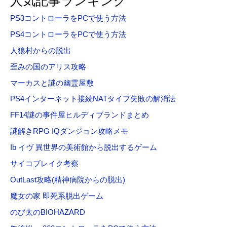
人気記事ランキング
象
PS3コントローラをPCで使う方法
:
PS4コントローラをPCで使う方法
人狼村からの脱出
歪みの国のアリス攻略
マーカスと謎の幽霊屋敷
PS4インターネット接続NATタイプ失敗の解消法
FF14謎の事件屋ヒルディブランドまとめ
謎解きRPG IQダンジョン攻略メモ
Ib イヴ 異世界の美術館から脱出するゲーム
サイコブレイク考察
OutLast攻略(精神病院からの脱出)
魔女の家 即死系脱出ゲーム
のび太のBIOHAZARD