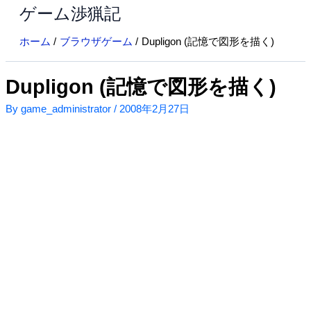
ゲーム渉猟記
内
容
ホーム
ブラウザゲーム
Dupligon (記憶で図形を描く)
を
ス
キ
Dupligon (記憶で図形を描く)
ッ
By
game_administrator
/
2008年2月27日
プ