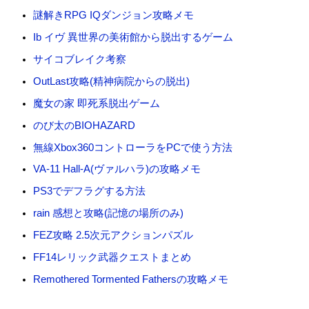
謎解きRPG IQダンジョン攻略メモ
Ib イヴ 異世界の美術館から脱出するゲーム
サイコブレイク考察
OutLast攻略(精神病院からの脱出)
魔女の家 即死系脱出ゲーム
のび太のBIOHAZARD
無線Xbox360コントローラをPCで使う方法
VA-11 Hall-A(ヴァルハラ)の攻略メモ
PS3でデフラグする方法
rain 感想と攻略(記憶の場所のみ)
FEZ攻略 2.5次元アクションパズル
FF14レリック武器クエストまとめ
Remothered Tormented Fathersの攻略メモ