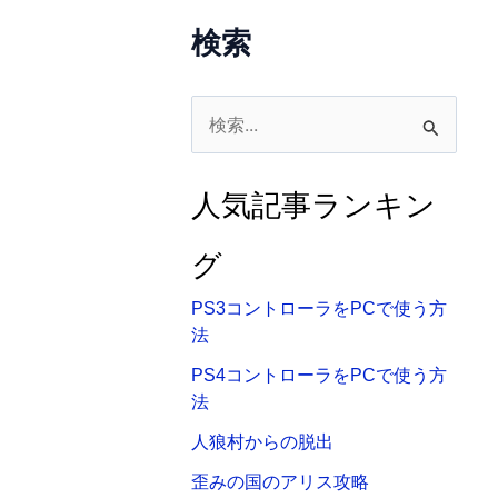
検索
検
索
対
人気記事ランキン
象
:
グ
PS3コントローラをPCで使う方
法
PS4コントローラをPCで使う方
法
人狼村からの脱出
歪みの国のアリス攻略