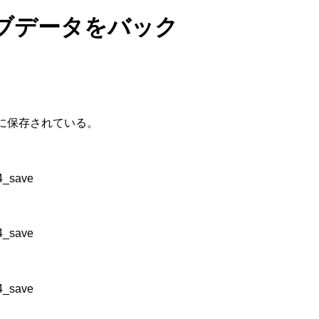
ーブデータをバック
所に保存されている。
4_save
4_save
4_save