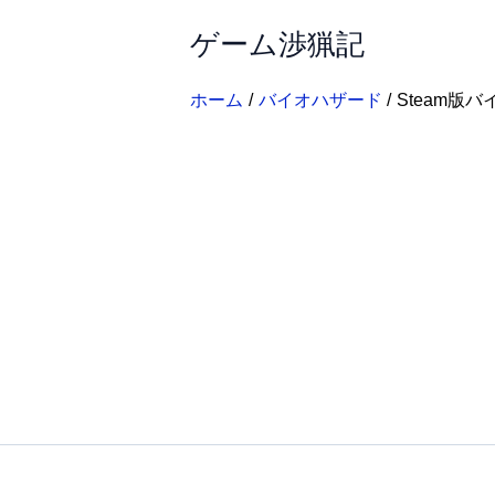
内
ゲーム渉猟記
容
を
ス
ホーム
バイオハザード
Steam版
キ
ッ
プ