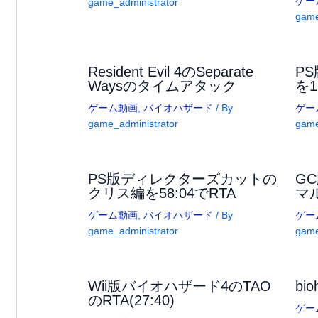
ゲー
game_administrator
game
Resident Evil 4のSeparate
P
Waysのタイムアタック
を1
ゲーム動画
,
バイオハザード
/ By
ゲー
game_administrator
game
PS版ディレクターズカットの
G
クリス編を58:04でRTA
マル
ゲーム動画
,
バイオハザード
/ By
ゲー
game_administrator
game
Wii版バイオハザード4のTAO
bi
のRTA(27:40)
ゲー