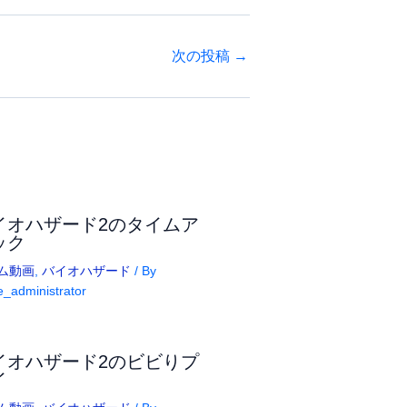
次の投稿
→
イオハザード2のタイムア
ック
ム動画
,
バイオハザード
/ By
_administrator
イオハザード2のビビりプ
イ