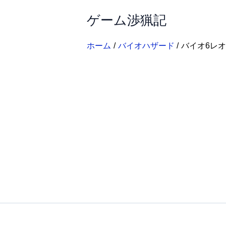
内
ゲーム渉猟記
容
を
ス
ホーム
バイオハザード
バイオ6レ
キ
ッ
プ