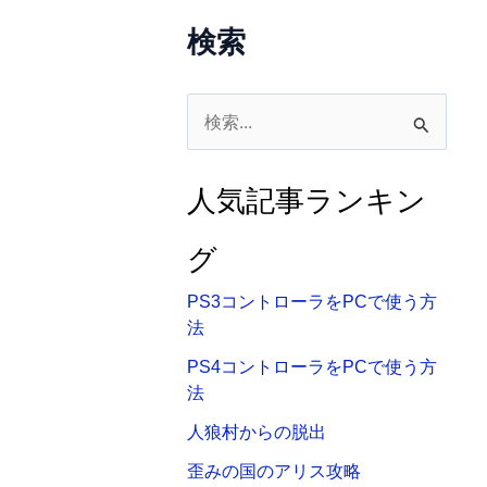
検索
検
索
対
人気記事ランキン
象
:
グ
PS3コントローラをPCで使う方
法
PS4コントローラをPCで使う方
法
人狼村からの脱出
歪みの国のアリス攻略