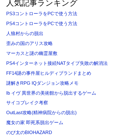
人気記事ランキング
象
PS3コントローラをPCで使う方法
:
PS4コントローラをPCで使う方法
人狼村からの脱出
歪みの国のアリス攻略
マーカスと謎の幽霊屋敷
PS4インターネット接続NATタイプ失敗の解消法
FF14謎の事件屋ヒルディブランドまとめ
謎解きRPG IQダンジョン攻略メモ
Ib イヴ 異世界の美術館から脱出するゲーム
サイコブレイク考察
OutLast攻略(精神病院からの脱出)
魔女の家 即死系脱出ゲーム
のび太のBIOHAZARD