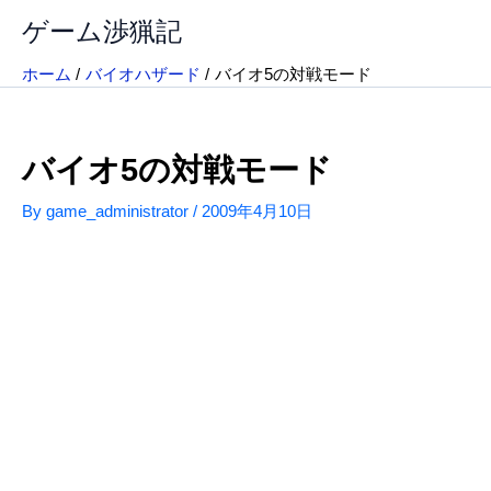
内
ゲーム渉猟記
容
を
ホーム
バイオハザード
バイオ5の対戦モード
ス
キ
ッ
バイオ5の対戦モード
プ
By
game_administrator
/
2009年4月10日