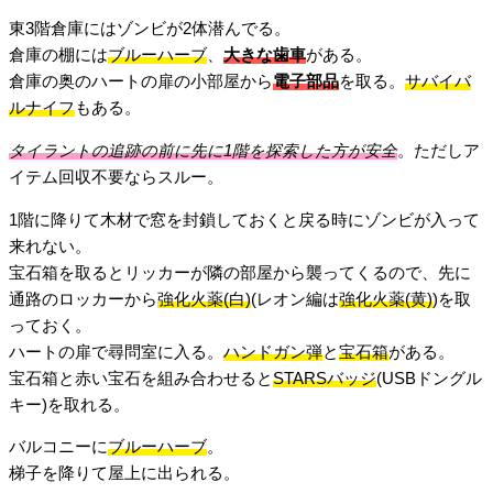
東3階倉庫にはゾンビが2体潜んでる。
倉庫の棚には
ブルーハーブ
、
大きな歯車
がある。
倉庫の奥のハートの扉の小部屋から
電子部品
を取る。
サバイバ
ルナイフ
もある。
タイラントの追跡の前に先に1階を探索した方が安全
。ただしア
イテム回収不要ならスルー。
1階に降りて木材で窓を封鎖しておくと戻る時にゾンビが入って
来れない。
宝石箱を取るとリッカーが隣の部屋から襲ってくるので、先に
通路のロッカーから
強化火薬(白)
(レオン編は
強化火薬(黄)
)を取
っておく。
ハートの扉で尋問室に入る。
ハンドガン弾
と
宝石箱
がある。
宝石箱と赤い宝石を組み合わせると
STARSバッジ
(USBドングル
キー)を取れる。
バルコニーに
ブルーハーブ
。
梯子を降りて屋上に出られる。