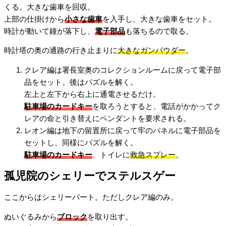
くる。大きな歯車を回収。
上部の仕掛けから
小さな歯車
を入手し、大きな歯車をセット。
時計が動いて鐘が落下し、
電子部品
も落ちるので取る。
時計塔の奥の通路の行き止まりに
大きなガンパウダー
。
クレア編は署長室奥のコレクションルームに戻って電子部
品をセット。後はパズルを解く。
左上と左下から右上に通電させるだけ。
駐車場のカードキー
を取ろうとすると、電話がかかってク
レアの命と引き替えにペンダントを要求される。
レオン編は地下の留置所に戻って牢のパネルに電子部品を
セットし、同様にパズルを解く。
駐車場のカードキー
、トイレに
救急スプレー
。
孤児院のシェリーでステルスゲー
ここからはシェリーパート。ただしクレア編のみ。
ぬいぐるみから
ブロック
を取り出す。