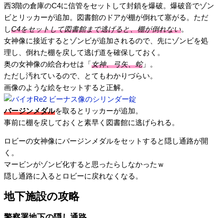
西3階の倉庫のC4に信管をセットして封鎖を爆破。爆破音でゾン
ビとリッカーが追加。図書館のドアが棚が倒れて塞がる。ただ
し
C4をセットして図書館まで逃げると、棚が倒れない
。
女神像に接近するとゾンビが追加されるので、先にゾンビを処
理し、倒れた棚を戻して逃げ道を確保しておく。
奥の女神像の絵合わせは「
女神、弓矢、蛇
」。
ただし汚れているので、とてもわかりづらい。
画像のような絵をセットすると正解。
バージンメダル
を取るとリッカーが追加。
事前に棚を戻しておくと素早く図書館に逃げられる。
ロビーの女神像にバージンメダルをセットすると隠し通路が開
く。
マービンがゾンビ化すると思ったらしなかったｗ
隠し通路に入るとロビーに戻れなくなる。
地下施設の攻略
警察署地下の隠し通路