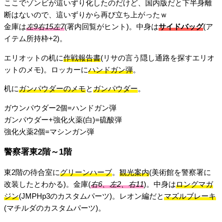
ここでゾンビが這いずり化したのだけど、国内版だと下半身離
断はないので、這いずりから再び立ち上がったｗ
金庫は
左9右15左7
(署内回覧がヒント)。中身は
サイドバッグ
(ア
イテム所持枠+2)。
エリオットの机に
作戦報告書
(リサの言う隠し通路を探すエリオ
ットのメモ)。ロッカーに
ハンドガン弾
。
机に
ガンパウダーのメモ
と
ガンパウダー
。
ガウンパウダー2個=ハンドガン弾
ガンパウダー+強化火薬(白)=硫酸弾
強化火薬2個=マシンガン弾
警察署東2階～1階
東2階の待合室に
グリーンハーブ
。
観光案内
(美術館を警察署に
改装したとわかる)。金庫(
右6、左2、右11
)。中身は
ロングマガ
ジン
(JMPHp3のカスタムパーツ)。レオン編だと
マズルブレーキ
(マチルダのカスタムパーツ)。