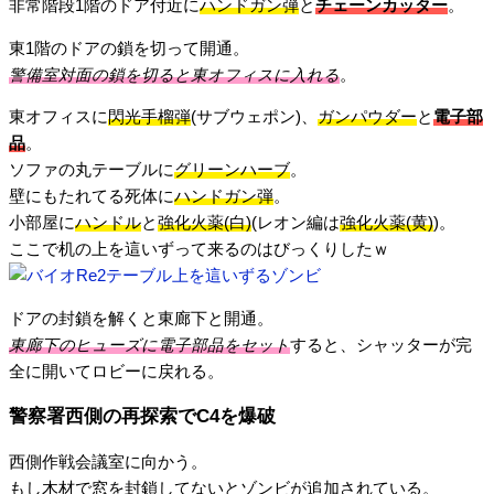
非常階段1階のドア付近に
ハンドガン弾
と
チェーンカッター
。
東1階のドアの鎖を切って開通。
警備室対面の鎖を切ると東オフィスに入れる
。
東オフィスに
閃光手榴弾
(サブウェポン)、
ガンパウダー
と
電子部
品
。
ソファの丸テーブルに
グリーンハーブ
。
壁にもたれてる死体に
ハンドガン弾
。
小部屋に
ハンドル
と
強化火薬(白)
(レオン編は
強化火薬(黄)
)。
ここで机の上を這いずって来るのはびっくりしたｗ
ドアの封鎖を解くと東廊下と開通。
東廊下のヒューズに電子部品をセット
すると、シャッターが完
全に開いてロビーに戻れる。
警察署西側の再探索でC4を爆破
西側作戦会議室に向かう。
もし木材で窓を封鎖してないとゾンビが追加されている。