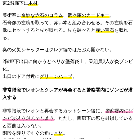
東2階廊下に
木材
。
美術室に
奇妙な赤石のコラム
、
武器庫のカードキー
。
石膏像の左腕を取って、赤い本と組み合わせる。その左腕を石
像にセットすると杖が取れる。杖を調べると
赤い宝石
を取れ
る。
奥の火災シャッターはクレア編ではたぶん開かない。
2階廊下出口に向かうとヘリが墜落炎上。乗組員2人が炎ゾンビ
化。
出口のドア付近に
グリーンハーブ
。
非常階段でレオンとクレアが再会すると警察署内にゾンビが潜
入する
非常階段でレオンと再会するカットシーン後に、
警察署内にゾ
ンビが入り込んでしまう
。ただし、西廊下の窓を封鎖している
と西側は入らない。
階段を降りてすぐの角に
木材
。