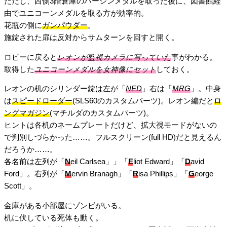
ただし、西側3階倉庫のバージンメダルを取った後に、図書館経
由でユニコーンメダルを取る方が効率的。
花瓶の側に
ガンパウダー
。
施錠された扉は反対からサムターンを回すと開く。
ロビーに戻ると
レオンが監視カメラに写っていた
事がわかる。
取得した
ユニコーンメダルを女神像にセット
しておく。
レオンの机のシリンダー錠は左が「
NED
」右は「
MRG
」。中身
は
スピードローダー
(SLS60のカスタムパーツ)。レオン編だと
ロ
ングマガジン
(マチルダのカスタムパーツ)。
ヒントは各机のネームプレートだけど、拡大視モードがないの
で判別しづらかった……。フルスクリーン(full HD)だと見えるん
だろうか……。
各名前は左列が「
N
eil Carlsea」」「
E
liot Edward」「
D
avid
Ford」。右列が「
M
ervin Branagh」「
R
isa Phillips」「
G
eorge
Scott」。
金庫がある小部屋にゾンビがいる。
机に伏している死体も動く。