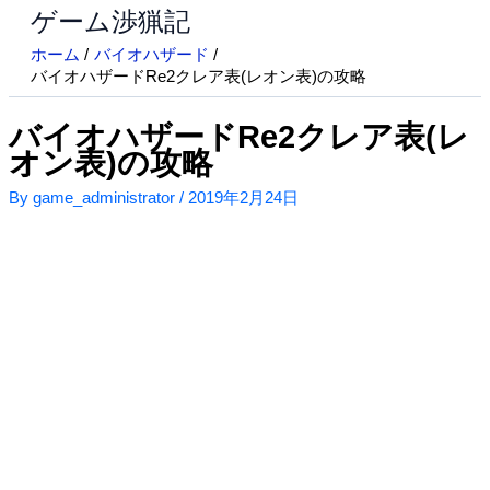
ゲーム渉猟記
内
容
ホーム
バイオハザード
を
バイオハザードRe2クレア表(レオン表)の攻略
ス
キ
バイオハザードRe2クレア表(レ
ッ
オン表)の攻略
プ
By
game_administrator
/
2019年2月24日