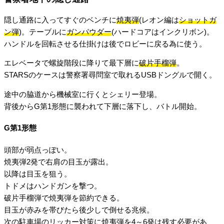
隠し通路に入ってすぐのベンチに
焼夷弾
(レオン編は
ショットガ
ン弾
)。テーブルに
ガンパウダー
(ハードコアはインクリボン)。
ハンドルを回転させる仕掛けは後でロビーに戻る為に使う。
エレベータで螺旋階段に降りて最下層に
破片手榴弾
。
STARSのケースは警察署尋問室で取れるUSBドングルで開く。
途中の脇道から機械室に行くとシェリー登場。
背後からG第1形態に襲われて下層に落下し、バトル開始。
G第1形態
頭部が弱点っぽい。
焼夷弾2発で右肩の目玉が露出。
以降は目玉を狙う。
トドメはハンドガンを撃つ。
破片手榴弾で焼夷弾を節約できる。
目玉が赤みを帯びたら後少しで倒せる兆候。
次の駐車場のリッカー対策に焼夷弾を4～6発は残す必要があ