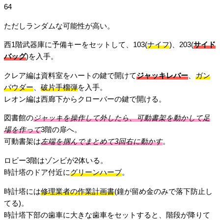
64
ただしランダムな可能性が高い。
西1階武器庫に予備キーをセットして、103(
ナイフ
)、203(
サイド
バッグ
)を入手。
クレア編は資料室をハートの鍵で開けて
ジャッキレバー
、
ガン
パウダー
、
破片手榴弾
を入手。
レオン編は西廊下からクローバーの鍵で開ける。
図書館の
ジャッキを操作して外したら、可動書架を動かして足
場を作って
3階の扉へ。
可動書架は
左端を掴んでまとめて3回右に動かす
。
ロビー3階はゾンビが2体いる。
時計塔のドア付近に
グリーンハーブ
。
時計塔には
修理業者の作業計画書
(鐘が留め金のみで落下防止し
てる)。
時計塔下部の歯車に大きな歯車をセットすると、階段が降りて