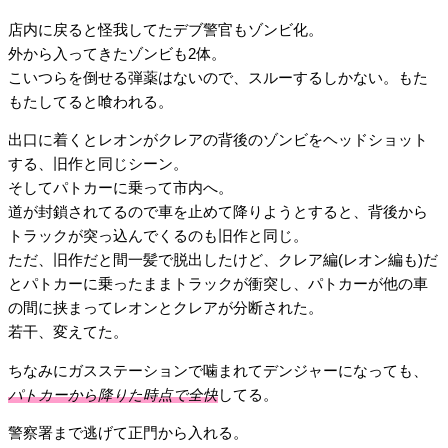
店内に戻ると怪我してたデブ警官もゾンビ化。
外から入ってきたゾンビも2体。
こいつらを倒せる弾薬はないので、スルーするしかない。もた
もたしてると喰われる。
出口に着くとレオンがクレアの背後のゾンビをヘッドショット
する、旧作と同じシーン。
そしてパトカーに乗って市内へ。
道が封鎖されてるので車を止めて降りようとすると、背後から
トラックが突っ込んでくるのも旧作と同じ。
ただ、旧作だと間一髪で脱出したけど、クレア編(レオン編も)だ
とパトカーに乗ったままトラックが衝突し、パトカーが他の車
の間に挟まってレオンとクレアが分断された。
若干、変えてた。
ちなみにガスステーションで噛まれてデンジャーになっても、
パトカーから降りた時点で全快
してる。
警察署まで逃げて正門から入れる。