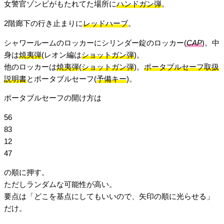
女警官ゾンビがもたれてた場所に
ハンドガン弾
。
2階廊下の行き止まりに
レッドハーブ
。
シャワールームのロッカーにシリンダー錠のロッカー(
CAP
)。中
身は
焼夷弾
(レオン編は
ショットガン弾
)。
他のロッカーは
焼夷弾
(
ショットガン弾
)。
ポータブルセーフ取扱
説明書
とポータブルセーフ(
予備キー
)。
ポータブルセーフの開け方は
56
83
12
47
の順に押す。
ただしランダムな可能性が高い。
要点は「どこを基点にしてもいいので、矢印の順に光らせる」
だけ。