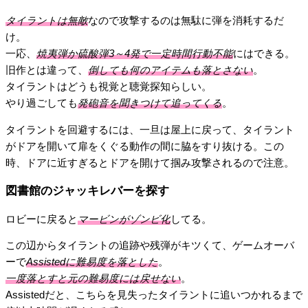
タイラントは無敵
なので攻撃するのは無駄に弾を消耗するだ
け。
一応、
焼夷弾か硫酸弾3～4発で一定時間行動不能
にはできる。
旧作とは違って、
倒しても何のアイテムも落とさない
。
タイラントはどうも視覚と聴覚探知らしい。
やり過ごしても
発砲音を聞きつけて追ってくる
。
タイラントを回避するには、一旦は屋上に戻って、タイラント
がドアを開いて扉をくぐる動作の間に脇をすり抜ける。この
時、ドアに近すぎるとドアを開けて掴み攻撃されるので注意。
図書館のジャッキレバーを探す
ロビーに戻ると
マービンがゾンビ化
してる。
この辺からタイラントの追跡や残弾がキツくて、ゲームオーバ
ーで
Assistedに難易度を落とした
。
一度落とすと元の難易度には戻せない
。
Assistedだと、こちらを見失ったタイラントに追いつかれるまで