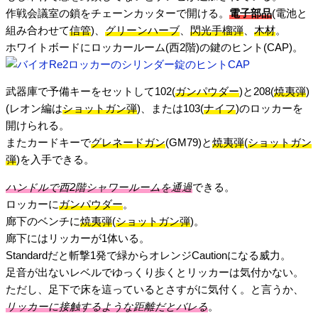
作戦会議室の鎖をチェーンカッターで開ける。
電子部品
(電池と
組み合わせて
信管
)、
グリーンハーブ
、
閃光手榴弾
、
木材
。
ホワイトボードにロッカールーム(西2階)の鍵のヒント(CAP)。
武器庫で予備キーをセットして102(
ガンパウダー
)と208(
焼夷弾
)
(レオン編は
ショットガン弾
)、または103(
ナイフ
)のロッカーを
開けられる。
またカードキーで
グレネードガン
(GM79)と
焼夷弾
(
ショットガン
弾
)を入手できる。
ハンドルで西2階シャワールームを通過
できる。
ロッカーに
ガンパウダー
。
廊下のベンチに
焼夷弾
(
ショットガン弾
)。
廊下にはリッカーが1体いる。
Standardだと斬撃1発で緑からオレンジCautionになる威力。
足音が出ないレベルでゆっくり歩くとリッカーは気付かない。
ただし、足下で床を這っているとさすがに気付く。と言うか、
リッカーに接触するような距離だとバレる
。