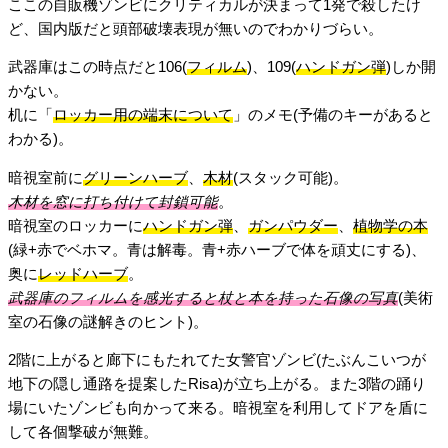
ここの自販機ゾンビにクリティカルが決まって1発で殺したけ
ど、国内版だと頭部破壊表現が無いのでわかりづらい。
武器庫はこの時点だと106(
フィルム
)、109(
ハンドガン弾
)しか開
かない。
机に「
ロッカー用の端末について
」のメモ(予備のキーがあると
わかる)。
暗視室前に
グリーンハーブ
、
木材
(スタック可能)。
木材を窓に打ち付けて封鎖可能
。
暗視室のロッカーに
ハンドガン弾
、
ガンパウダー
、
植物学の本
(緑+赤でベホマ。青は解毒。青+赤ハーブで体を頑丈にする)、
奥に
レッドハーブ
。
武器庫のフィルムを感光すると杖と本を持った石像の写真
(美術
室の石像の謎解きのヒント)。
2階に上がると廊下にもたれてた女警官ゾンビ(たぶんこいつが
地下の隠し通路を提案したRisa)が立ち上がる。また3階の踊り
場にいたゾンビも向かって来る。暗視室を利用してドアを盾に
して各個撃破が無難。