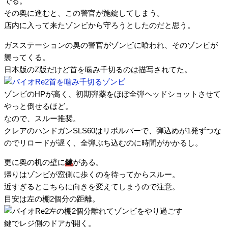
でる。
その奥に進むと、この警官が施錠してしまう。
店内に入って来たゾンビから守ろうとしたのだと思う。
ガスステーションの奥の警官がゾンビに喰われ、そのゾンビが
襲ってくる。
日本版のZ版だけど首を噛み千切るのは描写されてた。
ゾンビのHPが高く、初期弾薬をほぼ全弾ヘッドショットさせて
やっと倒せるほど。
なので、スルー推奨。
クレアのハンドガンSLS60はリボルバーで、弾込めが1発ずつな
のでリロードが遅く、全弾ぶち込むのに時間がかかるし。
更に奥の机の壁に
鍵
がある。
帰りはゾンビが窓側に歩くのを待ってからスルー。
近すぎるとこちらに向きを変えてしまうので注意。
目安は左の棚2個分の距離。
鍵でレジ側のドアが開く。