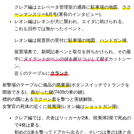
クレア編はエレベータ管理室の通路に
駐車場の地図
、
ラク
ーンマンスリー6月号
(署長のインタビュー)。
レオン編はレオンが犬に襲われ、エイダに助けられる。
これも旧作では無かったイベント。
レオン編は留置所の受付に
駐車場の地図
、
ハンドガン弾
。
留置場奥で、新聞記者ベンと取引を持ちかけられ、その最
中に
タイラントがベンの頭を握りつぶして殺す
カットシー
ン。
近くのテーブルに
クランク
。
射撃場のテーブルに備品の
廃棄届
(ボタンスイッチでトランクを
開放できる)、
曲がった鍵
(7439の車の鍵)。
標的の隅にある
ラクーン君
を撃つと実績解除。
女警官の死体の近くに
焼夷弾
(レオン編は
ショットガン弾
)。
クレア編では、犬舎はリッカーが2体。焼夷弾2発で死ぬの
で4発は要る。
初めの1体を撃ってドアから出ると、そいつは奥の1体と合