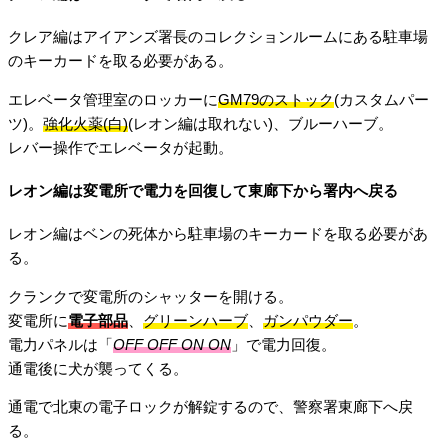
クレア編はアイアンズ署長のコレクションルームにある駐車場
のキーカードを取る必要がある。
エレベータ管理室のロッカーに
GM79のストック
(カスタムパー
ツ)。
強化火薬(白)
(レオン編は取れない)、ブルーハーブ。
レバー操作でエレベータが起動。
レオン編は変電所で電力を回復して東廊下から署内へ戻る
レオン編はベンの死体から駐車場のキーカードを取る必要があ
る。
クランクで変電所のシャッターを開ける。
変電所に
電子部品
、
グリーンハーブ
、
ガンパウダー
。
電力パネルは「
OFF OFF ON ON
」で電力回復。
通電後に犬が襲ってくる。
通電で北東の電子ロックが解錠するので、警察署東廊下へ戻
る。