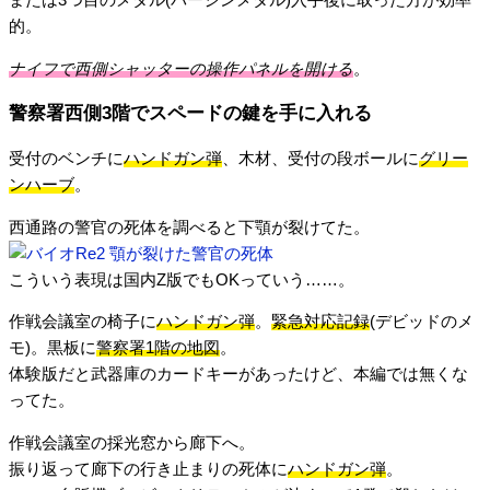
または3つ目のメダル(バージンメダル)入手後に取った方が効率
的。
ナイフで西側シャッターの操作パネルを開ける
。
警察署西側3階でスペードの鍵を手に入れる
受付のベンチに
ハンドガン弾
、木材、受付の段ボールに
グリー
ンハーブ
。
西通路の警官の死体を調べると下顎が裂けてた。
こういう表現は国内Z版でもOKっていう……。
作戦会議室の椅子に
ハンドガン弾
。
緊急対応記録
(デビッドのメ
モ)。黒板に
警察署1階の地図
。
体験版だと武器庫のカードキーがあったけど、本編では無くな
ってた。
作戦会議室の採光窓から廊下へ。
振り返って廊下の行き止まりの死体に
ハンドガン弾
。