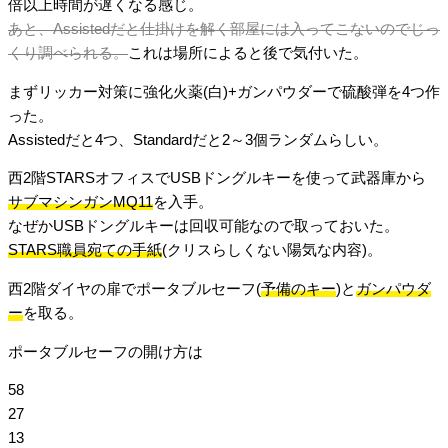
倍以上時間が遅くなる感じ。
あと、Assistedだと仕掛けを解く部屋には入ってこないのでじっ
くり調べられる。
これは場所によると後で気付いた。
まずリッカー対策に強化火薬(白)+ガンパウダーで硫酸弾を4つ作
った。
Assistedだと4つ、Standardだと2～3個ランダムらしい。
西2階STARSオフィスでUSBドングルキーを使って武器庫から
サブマシンガンMQ11
を入手。
なぜかUSBドングルキーは回収可能なので取っておいた。
STARS職員宛ての手紙
(クリスらしくない陽気な内容)。
西2階ダイヤの扉でポータブルセーフ(
予備のキー
)と
ガンパウダ
ー
を取る。
ポータブルセーフの開け方は
58
27
13