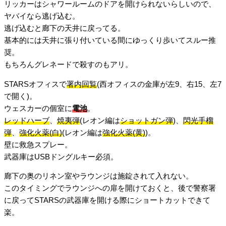
リッカーはシャワールームのドアを開けられないらしいので、
ヤバイなら逃げ込む。
逃げ込むと廊下の天井に戻ってる。
基本的には天井に張り付いている間にゆっくり歩いてスルー推
奨。
もちろんグレネードで殺すのもアリ。
STARSオフィスで
署内回覧
(西オフィスの金庫が左9、右15、左7
で開く)。
ウェスカーの個室に
電池
。
レッドハーブ
、
焼夷弾
(レオン編は
ショットガン弾
)、
閃光手榴
弾
、
強化火薬(白)
(レオン編は
強化火薬(黄)
)。
壁に救急スプレー。
武器庫はUSBドングルキー必須。
廊下の奥のリネン室やラウンジは施錠されて入れない。
このタイミングでラウンジへの扉を開けておくと、後で警察署
に戻ってSTARSの武器庫を開ける際にショートカットできて
楽。