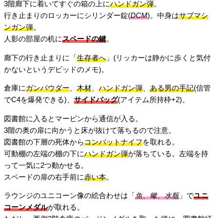
3階廊下に着いてすぐの箱の上に
ハンドガン弾
。
行き止まりのロッカーにシリンダー錠(
DCM
)。中身は
サブマシ
ンガン弾
。
人影の部屋の机に
スペードの鍵
。
廊下の行き止まりに「
生存者へ
」(リッカーは静かに歩くと気付
かないというデビッドのメモ)。
倉庫に
ガンパウダー
、
木材
、
ハンドガン弾
、
ある男の手記
(信管
でC4を爆発できる)、
サイドバッグ
(アイテム所持枠+2)。
図書館に入るとマービンから通信が入る。
3階の奥の扉に向かうと床が抜けて落ちるので注意。
図書館の下層の死体から
コンバットナイフ
を取れる。
可動棚の左端の棚の下に
ハンドガン弾
が落ちている。左端を持
って一気に2つ動かせる。
スペードの扉の右手前に
赤い本
。
ラウンジのユニコーン像の絵合わせは「
魚、蠍、水瓶
」で
ユニ
コーンメダル
が取れる。