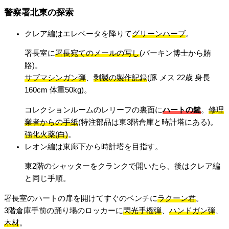
警察署北東の探索
クレア編はエレベータを降りて
グリーンハーブ
。
署長室に
署長宛てのメールの写し
(バーキン博士から賄
賂)。
サブマシンガン弾
、
剥製の製作記録
(豚 メス 22歳 身長
160cm 体重50kg)。
コレクションルームのレリーフの裏面に
ハートの鍵
。
修理
業者からの手紙
(特注部品は東3階倉庫と時計塔にある)。
強化火薬(白)
。
レオン編は東廊下から時計塔を目指す。
東2階のシャッターをクランクで開いたら、後はクレア編
と同じ手順。
署長室のハートの扉を開けてすぐのベンチに
ラクーン君
。
3階倉庫手前の踊り場のロッカーに
閃光手榴弾
、
ハンドガン弾
、
木材
。