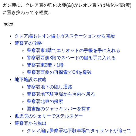
ガン弾に、クレア表の強化火薬(白)がレオン表では強化火薬(黄)
に置き換わってる程度。
Index
クレア編もレオン編もガスステーションから開始
警察署の攻略
警察署東1階でエリオットの手帳を手に入れる
警察署西側3階でスペードの鍵を手に入れる
警察署東2階～1階
警察署西側の再探索でC4を爆破
地下施設の攻略
警察署地下の隠し通路
警察署地下駐車場から署内へ戻る
警察署北東の探索
図書館のジャッキレバーを探す
孤児院のシェリーでステルスゲー
警察署から脱出
クレア編は警察署地下駐車場でタイラントが追って