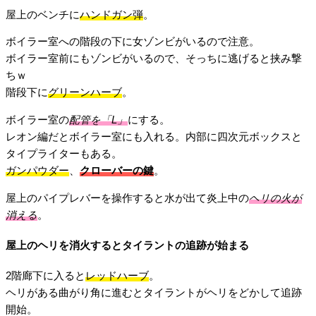
屋上のベンチに
ハンドガン弾
。
ボイラー室への階段の下に女ゾンビがいるので注意。
ボイラー室前にもゾンビがいるので、そっちに逃げると挟み撃
ちｗ
階段下に
グリーンハーブ
。
ボイラー室の
配管を「L」
にする。
レオン編だとボイラー室にも入れる。内部に四次元ボックスと
タイプライターもある。
ガンパウダー
、
クローバーの鍵
。
屋上のパイプレバーを操作すると水が出て炎上中の
ヘリの火が
消える
。
屋上のヘリを消火するとタイラントの追跡が始まる
2階廊下に入ると
レッドハーブ
。
ヘリがある曲がり角に進むとタイラントがヘリをどかして追跡
開始。