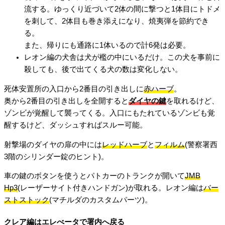
流する。ゆっくり近づいて2体の間に撃つと1体目にトドメ
を刺して、2体目も巻き添えになり、焼夷弾を節約でき
る。
また、帰りにも通路に1体いるので計6発は必要。
レオン編の犬舎は犬が檻の中にいるだけ。この犬を事前に
殺しても、後で出てくる犬の数は変化しない。
死体安置所の入口から2番目の引き出しに
赤ハーブ
。
奥から2番目の引き出しを全開すると
ダイヤの鍵
を取れるけど、
ゾンビが覚醒して襲ってくる。入口にもたれているゾンビも覚
醒するけど、ダッシュすればスルー可能。
射撃場のダイヤの扉の中には
レッドハーブ
と
フィルム
(警察署西
3階のシリンダー錠のヒント)。
車の鍵のボタンを使うとパトカーのトランクが開いて
JMB
Hp3
(レーザーサイト付きハンドガン)が取れる。レオン編は
バー
ストストック
(マチルダのカスタムパーツ)。
クレア編はエレべータで署内へ戻る