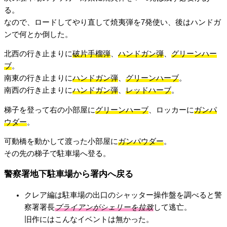
る。
なので、ロードしてやり直して焼夷弾を7発使い、後はハンドガ
ンで何とか倒した。
北西の行き止まりに
破片手榴弾
、
ハンドガン弾
、
グリーンハー
ブ
。
南東の行き止まりに
ハンドガン弾
、
グリーンハーブ
。
南西の行き止まりに
ハンドガン弾
、
レッドハーブ
。
梯子を登って右の小部屋に
グリーンハーブ
、ロッカーに
ガンパ
ウダー
。
可動橋を動かして渡った小部屋に
ガンパウダー
。
その先の梯子で駐車場へ登る。
警察署地下駐車場から署内へ戻る
クレア編は駐車場の出口のシャッター操作盤を調べると警
察署署長
ブライアンがシェリーを拉致
して逃亡。
旧作にはこんなイベントは無かった。