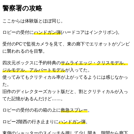
警察署の攻略
ここからは体験版とほぼ同じ。
ロビーの受付に
ハンドガン弾
(ハードコアはインクリボン)。
受付のPCで監視カメラを見て、東の廊下でエリオットがゾンビ
に襲われるのを目撃。
四次元ボックスに予約特典の
サムライエッジ・クリスモデル、
ジルモデル、アルバートモデル
が入ってた。
使ってみてもクリティカル率が上がってるようには感じなかっ
た。
旧作のディレクターズカット版だと、割とクリティカルが入っ
てた記憶があるんだけど……。
ロビーの受付の右の箱の上に
救急スプレー
。
ロビー2階西の行き止まりに
ハンドガン弾
。
東側のシャッターのスイッチを押して少し開き、隙間から廊下