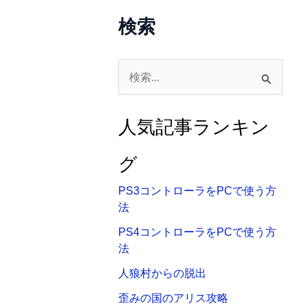
検索
検
索
対
人気記事ランキン
象
:
グ
PS3コントローラをPCで使う方
法
PS4コントローラをPCで使う方
法
人狼村からの脱出
歪みの国のアリス攻略