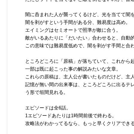
闇に呑まれた人が襲ってくるけど、光を当てて闇
闇を剥がすという手間がある分、難易度は高め。
エイミングはセミオートで照準が敵に合う。
敵がいるあたりに「だいたい」合わせると、自動
この意味では難易度低めで、闇を剥がす手間と合
ところどころに「原稿」が落ちていて、これから
一部は既に起こった事の解説みたいな文章。
これらの原稿は、主人公が書いたものだけど、主
記憶が無い間の出来事は、ところどころに出るテ
う形で垣間見れる。
エピソードは全6話。
1エピソードあたりは1時間前後で終わる。
攻略法がわかってるなら、もっと早くクリアでき