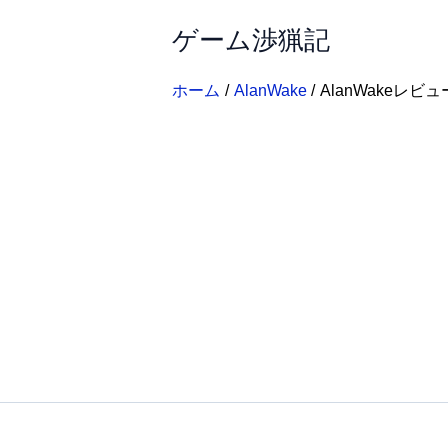
内
ゲーム渉猟記
容
を
ス
ホーム
AlanWake
AlanWakeレビュ
キ
ッ
プ