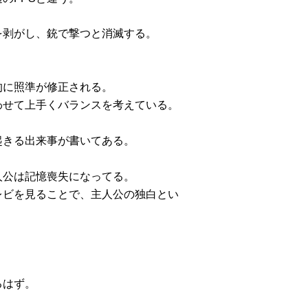
を剥がし、銃で撃つと消滅する。
的に照準が修正される。
わせて上手くバランスを考えている。
起きる出来事が書いてある。
人公は記憶喪失になってる。
レビを見ることで、主人公の独白とい
るはず。