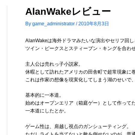
AlanWakeレビュー
By
game_administrator
/
2010年8月3日
AlanWakeは海外ドラマみたいな演出やセリフ回
ツイン・ピークスとスティーブン・キングを合わ
主人公は売れっ子小説家。
休暇として訪れたアメリカの田舎町で超常現象に
これは作家の想像を現実化してしまう湖のせいで
基本的に一本道。
始めはオープンエリア（箱庭ゲー）として作って
一本道にしたとか。
ゲーム性は、肩越し視点のガンシューティング。
ただしライトを当てないと敵を倒せないのが、普通