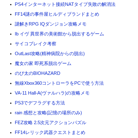
PS4インターネット接続NATタイプ失敗の解消法
FF14謎の事件屋ヒルディブランドまとめ
謎解きRPG IQダンジョン攻略メモ
Ib イヴ 異世界の美術館から脱出するゲーム
サイコブレイク考察
OutLast攻略(精神病院からの脱出)
魔女の家 即死系脱出ゲーム
のび太のBIOHAZARD
無線Xbox360コントローラをPCで使う方法
VA-11 Hall-A(ヴァルハラ)の攻略メモ
PS3でデフラグする方法
rain 感想と攻略(記憶の場所のみ)
FEZ攻略 2.5次元アクションパズル
FF14レリック武器クエストまとめ