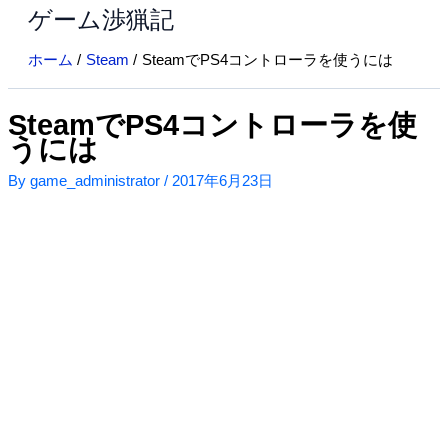
ゲーム渉猟記
内
容
ホーム
Steam
SteamでPS4コントローラを使うには
を
ス
キ
SteamでPS4コントローラを使
ッ
うには
プ
By
game_administrator
/
2017年6月23日