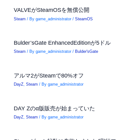
VALVEがSteamOSを無償公開
Steam
/ By
game_administrator
/
SteamOS
Bulder’sGate EnhancedEditionが5ドル
Steam
/ By
game_administrator
/
Bulder'sGate
アルマ2がSteamで80%オフ
DayZ
,
Steam
/ By
game_administrator
DAY Zのα版販売が始まっていた
DayZ
,
Steam
/ By
game_administrator