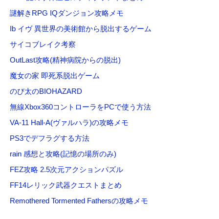
謎解きRPG IQダンジョン攻略メモ
Ib イヴ 異世界の美術館から脱出するゲーム
サイコブレイク考察
OutLast攻略(精神病院からの脱出)
魔女の家 即死系脱出ゲーム
のび太のBIOHAZARD
無線Xbox360コントローラをPCで使う方法
VA-11 Hall-A(ヴァルハラ)の攻略メモ
PS3でデフラグする方法
rain 感想と攻略(記憶の場所のみ)
FEZ攻略 2.5次元アクションパズル
FF14レリック武器クエストまとめ
Remothered Tormented Fathersの攻略メモ