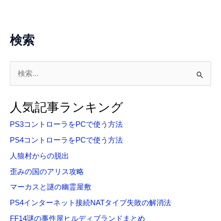
検索
検
索
対
人気記事ランキング
象
PS3コントローラをPCで使う方法
:
PS4コントローラをPCで使う方法
人狼村からの脱出
歪みの国のアリス攻略
マーカスと謎の幽霊屋敷
PS4インターネット接続NATタイプ失敗の解消法
FF14謎の事件屋ヒルディブランドまとめ