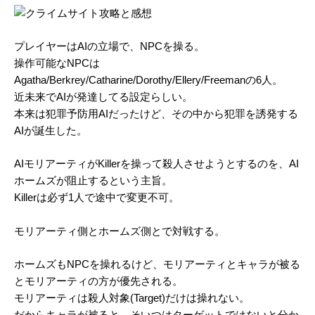
プレイヤーはAIの立場で、NPCを操る。
操作可能なNPCは
Agatha/Berkrey/Catharine/Dorothy/Ellery/Freemanの6人。
近未来でAIが発達してる設定らしい。
本来は犯罪予防用AIだったけど、その中から犯罪を誘発する
AIが誕生した。
AIモリアーティがKillerを操って殺人させようとするのを、AI
ホームズが阻止するという主旨。
Killerは必ず1人で途中で変更不可。
モリアーティ側とホームズ側とで対戦する。
ホームズもNPCを操れるけど、モリアーティとキャラが被る
とモリアーティの方が優先される。
モリアーティは殺人対象(Target)だけは操れない。
だからキャラが被ると、そいつはターゲットではないと分か