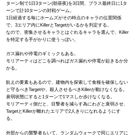
ターン制で1日3ターン(朝昼夜)を3日間、プラス最終日に1タ
ーンで計10ターンの対戦ゲーム。
1日経過する毎にホームズがその時点のキャラの位置関係
で、3エリア内にKillerとTargetがいるかを判定する。
なので、密集させるキャラとはぐれるキャラを選んで、Killer
を特定する手がかりに使うっぽい。
ガス漏れや停電のギミックもある。
モリアーティはどこを調べればガス漏れや停電が起きるか分
かる。
飢えの要素もあるので、建物内を探索して食糧を確保しない
と守るべきTargetや、殺人させるべきKillerが動けなくなる。
衰弱状態にすると1ターンで1マスしか歩けなくなる。
モリアーティ側だと、目撃者を減らす為にわざと衰弱させ、
TargetとKillerが離れたエリアで2人きりになれるようにす
る。
外部からの襲撃者もいて、ランダムウォークで同じエリアに