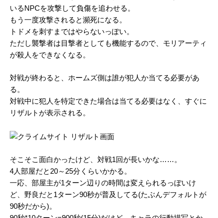
いるNPCを攻撃して負傷を追わせる。
もう一度攻撃されると瀕死になる。
トドメを刺すまではやらないっぽい。
ただし襲撃者は目撃者としても機能するので、モリアーティ
が殺人をできなくなる。
対戦が終わると、ホームズ側は誰が犯人か当てる必要があ
る。
対戦中に犯人を特定できた場合は当てる必要はなく、すぐに
リザルトが表示される。
そこそこ面白かったけど、対戦1回が長いかな……。
4人部屋だと20～25分くらいかかる。
一応、部屋主が1ターン辺りの時間は変えられるっぽいけ
ど、野良だと1ターン90秒が普及してる(たぶんデフォルトが
90秒だから)。
90秒*10ターン=900秒(15分)だけど、キャラの行動描写とか