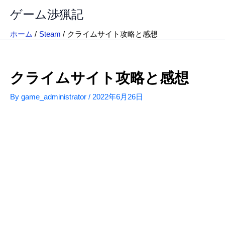
内
ゲーム渉猟記
容
を
ホーム
Steam
クライムサイト攻略と感想
ス
キ
ッ
クライムサイト攻略と感想
プ
By
game_administrator
/
2022年6月26日