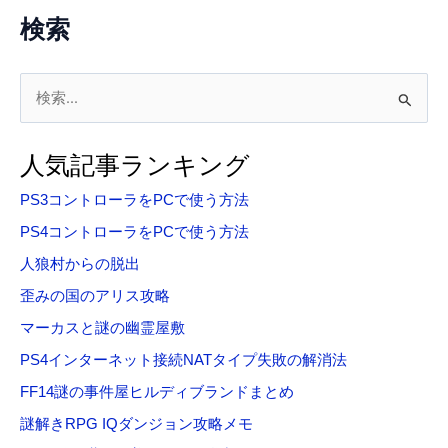
検索
検
索
対
人気記事ランキング
象
PS3コントローラをPCで使う方法
:
PS4コントローラをPCで使う方法
人狼村からの脱出
歪みの国のアリス攻略
マーカスと謎の幽霊屋敷
PS4インターネット接続NATタイプ失敗の解消法
FF14謎の事件屋ヒルディブランドまとめ
謎解きRPG IQダンジョン攻略メモ