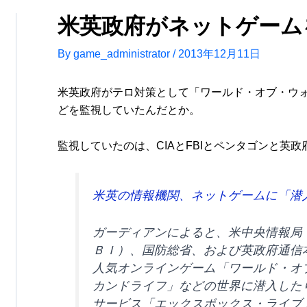
米英政府がネットゲーム
By
game_administrator
/
2013年12月11日
米英政府がテロ対策として「ワールド・オブ・ウ
どを監視していたんだとか。
監視していたのは、CIAとFBIとペンタゴンと英
米英の情報機関、ネットゲームに「潜
ガーディアンによると、米中央情報局
ＢＩ）、国防総省、および英政府通信
人気オンラインゲーム「ワールド・オ
カンドライフ」などの世界に潜入した
サービス「エックスボックス・ライブ