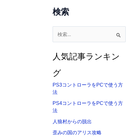
検索
検
索
対
人気記事ランキン
象
:
グ
PS3コントローラをPCで使う方
法
PS4コントローラをPCで使う方
法
人狼村からの脱出
歪みの国のアリス攻略