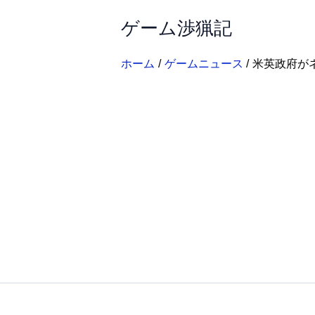
内
ゲーム渉猟記
容
を
ス
ホーム
ゲームニュース
米英政府が
キ
ッ
プ