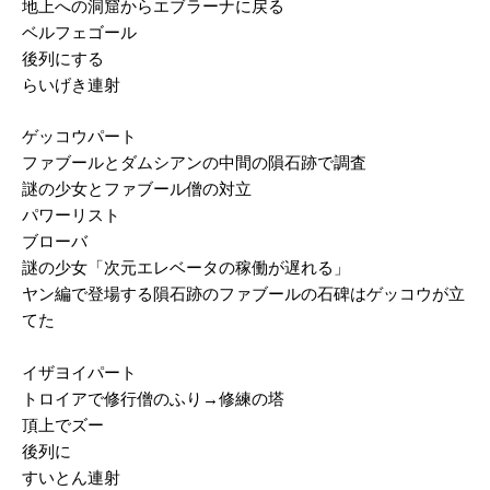
地上への洞窟からエブラーナに戻る
ベルフェゴール
後列にする
らいげき連射
ゲッコウパート
ファブールとダムシアンの中間の隕石跡で調査
謎の少女とファブール僧の対立
パワーリスト
ブローバ
謎の少女「次元エレベータの稼働が遅れる」
ヤン編で登場する隕石跡のファブールの石碑はゲッコウが立
てた
イザヨイパート
トロイアで修行僧のふり→修練の塔
頂上でズー
後列に
すいとん連射