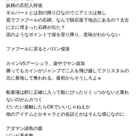
妖精の爪巨人特攻
ギルバートとは別の降り口なのでニアミスは無し
底でファブールの石碑。なんで隕石落下地点にあるの？太古
に土に埋まった石碑が出た？
泥のようなポイントで崖を登り降り。意味がわからない
ファブールに戻るとバロン侵攻
カインVSアーシュラ。途中でヤン追加
勝ってもカインがジャンプで二人を飛び越してクリスタルの
元に着地して奪われる。最初からそうしろよｗ
船着場は艀に正確に入って船にぴったりくっつかないと乗れ
ないのがムカつく
だいたい接触したらOKでいいじゃねえか
他のアイテムとかキャラとの会話とかはそんな感じなのに
アダマン諸島の森
ゾンビ系多数