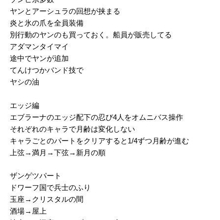
ヤンとアーシュラの回想が挟まる
炎と氷の爪を全員装備
別行動のヤンのも買っておく。船員が販売してる
アダマンタイマイ
途中でヤンが追加
てんけつかバンド技で
ヤシの油
エッジ編
エブラーナのエッジ配下の忍び4人をオムニバス操作
それぞれのキャラで月齢は変化しない
キャラごとのパートをクリアすると1/4ずつ月齢が進む
上弦→満月→下弦→新月の順
ザンゲツパート
ドワーフ国で兵士のふり
玉座→クリスタルの間
酒場→屋上