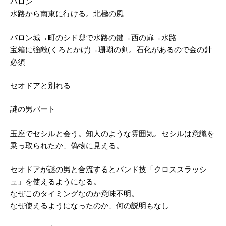
バロン
水路から南東に行ける。北極の風
バロン城→町のシド邸で水路の鍵→西の扉→水路
宝箱に強敵(くろとかげ)→珊瑚の剣。石化があるので金の針
必須
セオドアと別れる
謎の男パート
玉座でセシルと会う。知人のような雰囲気。セシルは意識を
乗っ取られたか、偽物に見える。
セオドアが謎の男と合流するとバンド技「クロススラッシ
ュ」を使えるようになる。
なぜこのタイミングなのか意味不明。
なぜ使えるようになったのか、何の説明もなし