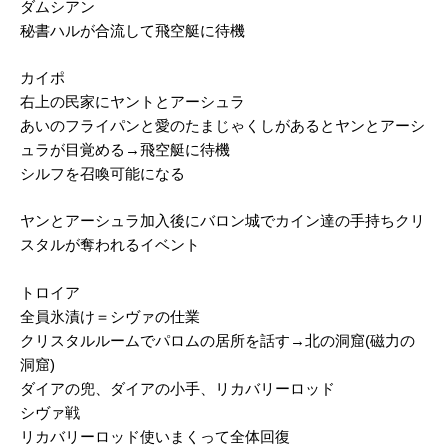
ダムシアン
秘書ハルが合流して飛空艇に待機
カイポ
右上の民家にヤントとアーシュラ
あいのフライパンと愛のたまじゃくしがあるとヤンとアーシ
ュラが目覚める→飛空艇に待機
シルフを召喚可能になる
ヤンとアーシュラ加入後にバロン城でカイン達の手持ちクリ
スタルが奪われるイベント
トロイア
全員氷漬け＝シヴァの仕業
クリスタルルームでパロムの居所を話す→北の洞窟(磁力の
洞窟)
ダイアの兜、ダイアの小手、リカバリーロッド
シヴァ戦
リカバリーロッド使いまくって全体回復