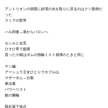
アントリオンの洞窟に砂漠の光を取りに戻るのはクソ面倒だ
った
ラミアの竪琴
ハル回復→港からバロンへ
セシルと会見
ひそひ草で盗聴
貰った小箱はボムの指輪ミスト崩壊のときと同じ
ヤン編
アーシュラ王女ひとりでホブル山
マザーボム→分裂
拳法着
パワーリスト
銀の腕輪
隕石落下地点