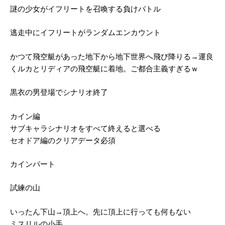
謎の少女がイフリートを召喚する負けバトル
逃走中にイフリートがランダムエンカウント
かつて飛空艇があった地下から地下世界へ飛び降りる→運良
くルカとリディアの飛空艇に着地。ご都合主義すぎるｗ
黒衣の男登場でシナリオ終了
カイン編
サブキャラシナリオをすべて終えると選べる
セオドア編のクリアデータ必須
カインパート
試練の山
いったん下山→頂上へ。先に頂上に行っても何もない
ミスリルの小手