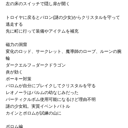
左の床のスイッチで隠し扉が開く
トロイヤに戻るとバロン(謎の少女)からクリスタルを守って
逃走する
先に町に行って装備やアイテムを補充
磁力の洞窟
変化のロッド、サークレット、魔導師のローブ、ルーンの腕
輪
ダークエルフ→ダークドラゴン
炎が効く
ポーキー対策
パロムが自分にブレイクしてクリスタルを守る
レオノーラはパルムの幼なじみだった
パーティクルボム使用可能になるけど理由不明
謎の少女戦。実質イベントバトル
カインとポロムが試練の山に
ポロム編