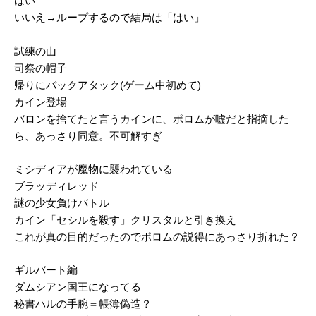
はい
いいえ→ループするので結局は「はい」
試練の山
司祭の帽子
帰りにバックアタック(ゲーム中初めて)
カイン登場
バロンを捨てたと言うカインに、ポロムが嘘だと指摘した
ら、あっさり同意。不可解すぎ
ミシディアが魔物に襲われている
ブラッディレッド
謎の少女負けバトル
カイン「セシルを殺す」クリスタルと引き換え
これが真の目的だったのでポロムの説得にあっさり折れた？
ギルバート編
ダムシアン国王になってる
秘書ハルの手腕＝帳簿偽造？