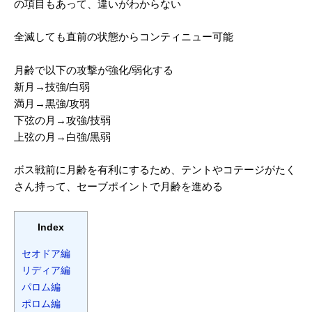
の項目もあって、違いがわからない
全滅しても直前の状態からコンティニュー可能
月齢で以下の攻撃が強化/弱化する
新月→技強/白弱
満月→黒強/攻弱
下弦の月→攻強/技弱
上弦の月→白強/黒弱
ボス戦前に月齢を有利にするため、テントやコテージがたく
さん持って、セーブポイントで月齢を進める
Index
セオドア編
リディア編
パロム編
ポロム編