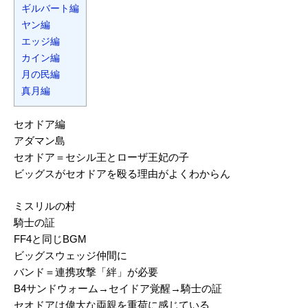
ギルバート編
ヤン編
エッジ編
カイン編
月の民編
真月編
セオドア編
アダマン島
セオドア＝セシル王とローザ王妃の子
ビッグスがセオドアを殴る理由がよくわからん
ミスリルの村
騎士の証
FF4と同じBGM
ビッグスウェッジ仲間に
バンド＝連携攻撃「絆」が必要
B4サンドウォーム→セイドア覚醒→騎士の証
セオドアは偉大な両親を重荷に感じている