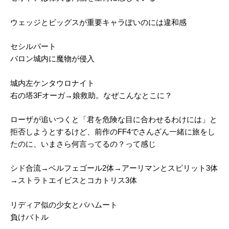
ウェッジとビッグスが重要キャラぽいのには違和感
セシルパート
バロン城内に魔物が侵入
城内左ケンタウロナイト
右の塔3Fオーガ→娘救助。なぜこんなとこに？
ローザが追いつくと「君を危険な目に合わせるわけには」と
拒否しようとするけど、前作のFF4でさんざん一緒に旅をし
たのに、いまさら何言ってるの？って感じ
シド合流→ベルフェゴール2体→アーリマンとスピリット3体
→ストラトエイビスとコカトリス3体
リディア似の少女とバハムート
負けバトル