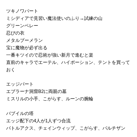
ツキノワパート
ミシディアで見習い魔法使いのふり→試練の山
グリーンベレー
忍びの衣
メタルブーメラン
宝に魔物が必ず出る
一番キツイので忍術が強い新月で進むと楽
直前のキャラでエーテル、ハイポーション、テントを買って
おく
エッジパート
エブラーナ洞窟B2に両親の墓
ミスリルの小手、こがらす、ルーンの腕輪
バブイルの塔
エッジ配下の4人が1人ずつ合流
バトルアクス、チェインウィップ、こがらす、パルチザン