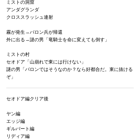
ミストの洞窟
アンダグランダ
クロススラッシュ連射
霧が発生→バロン兵が帰還
外に出る→謎の男「竜騎士を命に変えても倒す」
ミストの村
セオドア「山崩れで東には行けない」
謎の男「バロンではそうなのか？なら好都合だ。東に抜ける
ぞ」
セオドア編クリア後
ヤン編
エッジ編
ギルバート編
リディア編