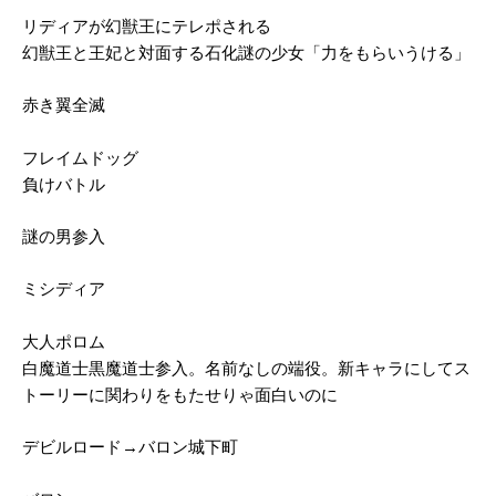
リディアが幻獣王にテレポされる
幻獣王と王妃と対面する石化謎の少女「力をもらいうける」
赤き翼全滅
フレイムドッグ
負けバトル
謎の男参入
ミシディア
大人ポロム
白魔道士黒魔道士参入。名前なしの端役。新キャラにしてス
トーリーに関わりをもたせりゃ面白いのに
デビルロード→バロン城下町