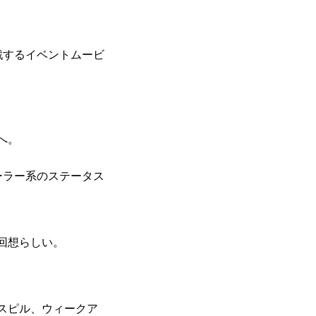
戦するイベントムービ
へ。
ーラー系のステータス
回想らしい。
スピル、ウィークア