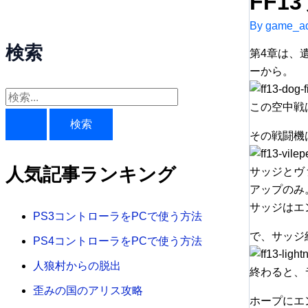
FF1
By
game_ad
検索
第4章は、
ーから。
検
この空中戦
索
その戦闘機
対
象
人気記事ランキング
サッジとヴ
:
アップのみ
サッジはエ
PS3コントローラをPCで使う方法
で、サッジ
PS4コントローラをPCで使う方法
人狼村からの脱出
終わると、
歪みの国のアリス攻略
ホープにエ