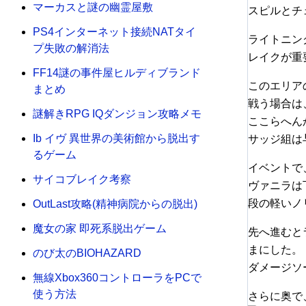
マーカスと謎の幽霊屋敷
スピルとチ
PS4インターネット接続NATタイ
ライトニン
プ失敗の解消法
レイクが重
FF14謎の事件屋ヒルディブランド
このエリア
まとめ
戦う場合は
謎解きRPG IQダンジョン攻略メモ
ここらへん
Ib イヴ 異世界の美術館から脱出す
サッジ組は
るゲーム
イベントで
サイコブレイク考察
ヴァニラは
段の軽いノ
OutLast攻略(精神病院からの脱出)
魔女の家 即死系脱出ゲーム
先へ進むと
まにした。
のび太のBIOHAZARD
ダメージソ
無線Xbox360コントローラをPCで
使う方法
さらに奥で