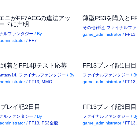
エニがFF7ACCの違法アッ
薄型PS3を購入とF
ードに声明
その他雑記
,
ファイナルファ
ナルファンタジー
/ By
game_administrator
/
FF13
dministrator
/
FF7
13到着とFF14βテスト応募
FF13プレイ記1日目
antasy14
,
ファイナルファンタジー
/ By
ファイナルファンタジー
/ B
dministrator
/
FF13
,
MMO
game_administrator
/
FF13
13プレイ記2日目
FF13プレイ記3日目
ナルファンタジー
/ By
ファイナルファンタジー
/ B
dministrator
/
FF13
,
PS3全般
game_administrator
/
FF13