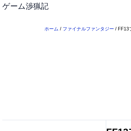
ゲーム渉猟記
内
容
を
ス
ホーム
ファイナルファンタジー
FF1
キ
ッ
プ