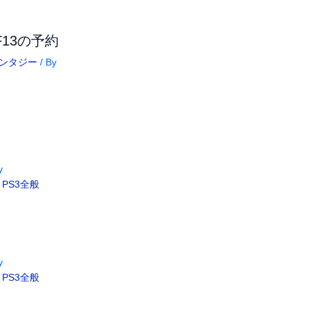
F13の予約
ンタジー
/ By
y
,
PS3全般
y
,
PS3全般