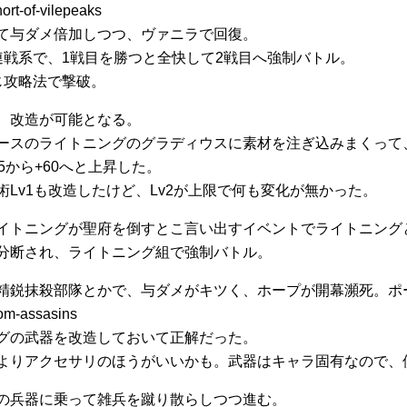
て与ダメ倍加しつつ、ヴァニラで回復。
連戦系で、1戦目を勝つと全快して2戦目へ強制バトル。
じ攻略法で撃破。
、改造が可能となる。
ースのライトニングのグラディウスに素材を注ぎ込みまくって、L
5から+60へと上昇した。
術Lv1も改造したけど、Lv2が上限で何も変化が無かった。
イトニングが聖府を倒すとこ言い出すイベントでライトニング
分断され、ライトニング組で強制バトル。
精鋭抹殺部隊とかで、与ダメがキツく、ホープが開幕瀕死。ポ
グの武器を改造しておいて正解だった。
よりアクセサリのほうがいいかも。武器はキャラ固有なので、
の兵器に乗って雑兵を蹴り散らしつつ進む。