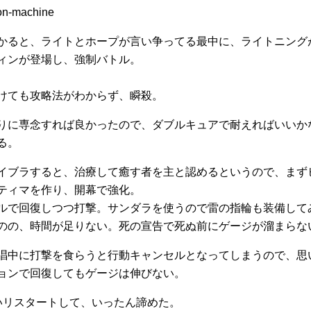
かると、ライトとホープが言い争ってる最中に、ライトニング
ィンが登場し、強制バトル。
けても攻略法がわからず、瞬殺。
りに専念すれば良かったので、ダブルキュアで耐えればいいか
る。
イブラすると、治療して癒す者を主と認めるというので、まず
ティマを作り、開幕で強化。
ルで回復しつつ打撃。サンダラを使うので雷の指輪も装備して
のの、時間が足りない。死の宣告で死ぬ前にゲージが溜まらな
唱中に打撃を食らうと行動キャンセルとなってしまうので、思
ョンで回復してもゲージは伸びない。
いリスタートして、いったん諦めた。