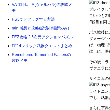
VA-11 Hall-A(ヴァルハラ)の攻略メ
ブレイクし
モ
こいつも2
PS3でデフラグする方法
2戦目も同
rain 感想と攻略(記憶の場所のみ)
ボス戦後に
FEZ攻略 2.5次元アクションパズル
ダメージソ
げ、物理+2
FF14レリック武器クエストまとめ
試しに、医
Remothered Tormented Fathersの
攻略メモ
その後、ラ
ヴァニラに
サイコムの
ライトニン
でも、武器
さらに下界