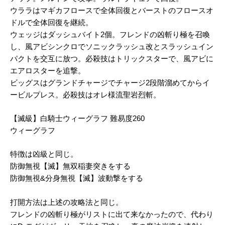
ウララはマギカフロースで全体回復とバーストのフロースオ
ドルで全体回復を継続。
ウェッジはダッシュバイト2個。フレンドの凶斬り極を召喚
し、風アビシンクロでソニックラッシュ改とスラッシュイン
パクトを交互に放つ。必殺技はトリックスターで、風アビに
エアロスターを追撃。
ビッグスはグランドチャージでチャージ2段階溜めてからイ
ービルプレス。必殺技はオレ様流聖岩烈斬。
【滅級】白騎士ウィーグラフ 難易度260
ウィーグラフ
特徴は凶級と同じ。
防御無視【滅】無双稲妻突きをする
防御無視&分身無視【滅】波動撃をする
打開方法は上述の攻略法と同じ。
フレンドの凶斬り極がリストに出て来なかったので、代わり