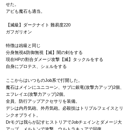
せた。
アビも魔石も適当。
【滅級】ダークナイト 難易度220
ガフガリオン
特徴は凶級と同じ
分身無視&防御無視【滅】闇の剣をする
現在HPの割合ダメージ攻撃【滅】タックルをする
自身にプロテス、シェルをする
ここからはいつものJob系で打開した。
魔石はメインにユニコーン、サブに銀竜(攻撃力アップ)2個、
エフレイエ(攻撃力アップ)2個。
全員、防行アップアクセサリを装備。
デシは内丹気砲、外丹気砲。必殺技はトリプルフェイスとリ
ンクオブライト。
Drモグは我らが記すヒストリアでJobチェインとダメージ大
アップ。メルトンで攻撃。ウルトラキュアで回復。