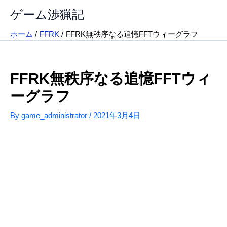
内
ゲーム渉猟記
容
を
ホーム
FFRK
FFRK無秩序なる追憶FFTウィーグラフ
ス
キ
ッ
FFRK無秩序なる追憶FFTウィ
プ
ーグラフ
By
game_administrator
/
2021年3月4日