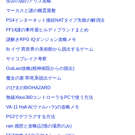
歪みの国のアリス攻略
マーカスと謎の幽霊屋敷
PS4インターネット接続NATタイプ失敗の解消法
FF14謎の事件屋ヒルディブランドまとめ
謎解きRPG IQダンジョン攻略メモ
Ib イヴ 異世界の美術館から脱出するゲーム
サイコブレイク考察
OutLast攻略(精神病院からの脱出)
魔女の家 即死系脱出ゲーム
のび太のBIOHAZARD
無線Xbox360コントローラをPCで使う方法
VA-11 Hall-A(ヴァルハラ)の攻略メモ
PS3でデフラグする方法
rain 感想と攻略(記憶の場所のみ)