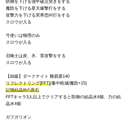
防御を下げる強甲破点突きをする
魔防を下げる星天爆撃打をする
攻撃力を下げる冥界恐叫打をする
スロウが入る
弓使いは物理のみ
スロウが入る
召喚士は炎、氷、雷攻撃をする
スロウが入る
【凶級】ダークナイト 難易度140
リフレクトリング[FFT]
(毒中軽減/魔防+15)
記憶結晶IIIの原石
FFTキャラ3人以上でクリアすると防御の結晶水4個、力の結
晶水4個
ガフガリオン