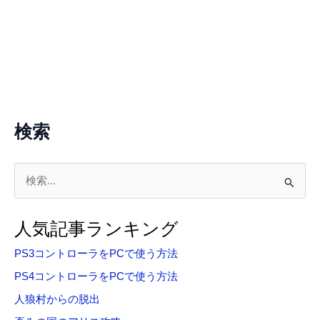
検索
検
索
対
人気記事ランキング
象
PS3コントローラをPCで使う方法
:
PS4コントローラをPCで使う方法
人狼村からの脱出