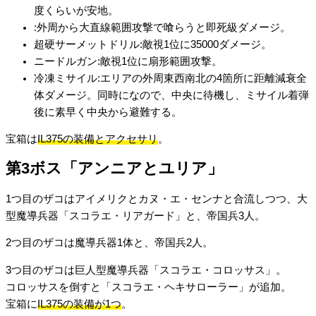
度くらいが安地。
:外周から大直線範囲攻撃で喰らうと即死級ダメージ。
超硬サーメットドリル:敵視1位に35000ダメージ。
ニードルガン:敵視1位に扇形範囲攻撃。
冷凍ミサイル:エリアの外周東西南北の4箇所に距離減衰全
体ダメージ。同時になので、中央に待機し、ミサイル着弾
後に素早く中央から避難する。
宝箱は
IL375の装備とアクセサリ
。
第3ボス「アンニアとユリア」
1つ目のザコはアイメリクとカヌ・エ・センナと合流しつつ、大
型魔導兵器「スコラエ・リアガード」と、帝国兵3人。
2つ目のザコは魔導兵器1体と、帝国兵2人。
3つ目のザコは巨人型魔導兵器「スコラエ・コロッサス」。
コロッサスを倒すと「スコラエ・ヘキサローラー」が追加。
宝箱に
IL375の装備が1つ
。