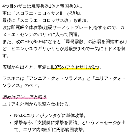
4つ目のザコは魔導兵器1体と帝国兵3人。
更に「スコラエ・コロッサスII」が追加。
最後に「スコラエ・コロッサス改」も追加。
改は即死級全体攻撃(超硬サーメットブレード)をするので、カ
ヌ・エ・センナのバリアに入って回避。
また、改のHPが50%になると「爆発霧散」の詠唱を開始するけ
ど、ヒエンかユウギリかリセが必殺技(LB)で一気にトドメを刺
す。
広場から出ると、宝箱に
IL375のアクセサリが1つ
。
ラスボスは「
アンニア・クォ・ソラノス
」と「
ユリア・クォ・
ソラノス
」のペア。
初めはアンニアと戦う
。
ユリアも外周から攻撃を仕掛ける。
No.IX:ユリアがランタゲに単体攻撃。
爆撃命令:「支援艇に爆撃を要請」というメッセージが出
て、エリア内3箇所に円形範囲攻撃。