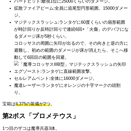
ハードヒット:敵視1位に25000くらいのダメージ。
拡散ファイアビーム:全員に追尾型円形範囲。15000ダメー
ジ。
マジテックスラッシュ:ランタゲに60度くらいの扇形範囲
が時計回りか反時計回りで連続6回+「火傷」のデバフにな
るダメージ床が5秒くらい。
コロッサスの周囲に矢印が出るので、その向きと逆の方に
避難し、初めの範囲のダメージが床が消えたら、そこへ移
動して6回目の範囲を回避。
エグゾースト:ランタゲに直線範囲攻撃。
セルレアムベント:全体に16000ダメージ。
魔道レーザー:ランタゲにオレンジの十字マークの頭割
り。
宝箱は
IL375の装備が2つ
。
第2ボス「プロメテウス」
1つ目のザコは魔導兵器3体。