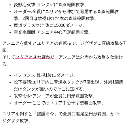
炎獣心火撃:ランタゲに直線範囲攻撃。
オーダー:全員にユリアから伸びて追尾する直線範囲攻
撃。2回目は敵視1位に4本の直線範囲攻撃。
魔道プラズマ:全体に15000ダメージ。
雷光水面蹴:アンニア中心円形範囲攻撃。
アンニアを倒すとユリアとの連携技で、ジグザグに直線攻撃を7
回。
そして
ユリアと入れ替わり
、アンニアは外周から攻撃を仕掛け
る。
イノセンス:敵視1位にダメージ。
投下要請:エリア内に青燐水タンクが7個出現。外周1箇所
だけタンクが無いのでそこに逃げる。
攻撃命令:アンニアが全員に円形範囲攻撃。
オーダー:ここではユリア中心十字型範囲攻撃。
ユリアを倒すと「援護命令」で全員に追尾型円形範囲。かつ、
ジグザグ攻撃。