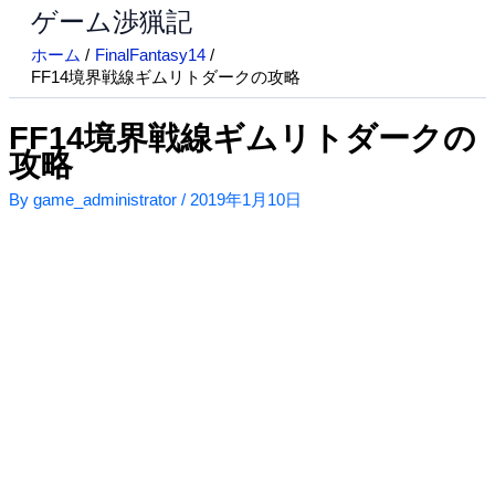
ゲーム渉猟記
内
容
ホーム
FinalFantasy14
を
FF14境界戦線ギムリトダークの攻略
ス
キ
FF14境界戦線ギムリトダークの
ッ
攻略
プ
By
game_administrator
/
2019年1月10日