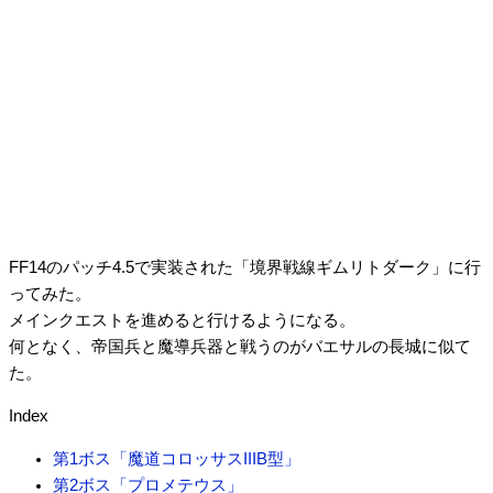
FF14のパッチ4.5で実装された「境界戦線ギムリトダーク」に行
ってみた。
メインクエストを進めると行けるようになる。
何となく、帝国兵と魔導兵器と戦うのがバエサルの長城に似て
た。
Index
第1ボス「魔道コロッサスIIIB型」
第2ボス「プロメテウス」