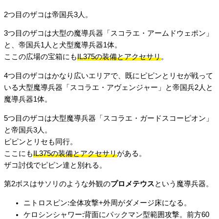
2つ目のザコは帝国兵3人。
3つ目のザコは大型の魔導兵器「スコラエ・アームドウェポン」
と、帝国兵1人と犬型魔導兵器1体。
ここの広場の宝箱にも
IL375の装備とアクセサリ
。
4つ目のザコはかなり広いエリアで、既にピピンとリセが戦って
いる大型魔導兵器「スコラエ・アヴェンジャー」と帝国兵2人と
魔導兵器1体。
5つ目のザコは大型魔導兵器「スコラエ・ガードスコーピオン」
と帝国兵3人。
ピピンとリセも同行。
ここにも
IL375の装備とアクセサリ
がある。
ザコ討伐でピピン達と別れる。
第2ボスはサソリのような外観の
プロメテウス
という魔導兵器。
ニトロスピン:全体攻撃+外周がダメージ床になる。
ケロシンシャワー:背面にパックマン型範囲攻撃。前方60