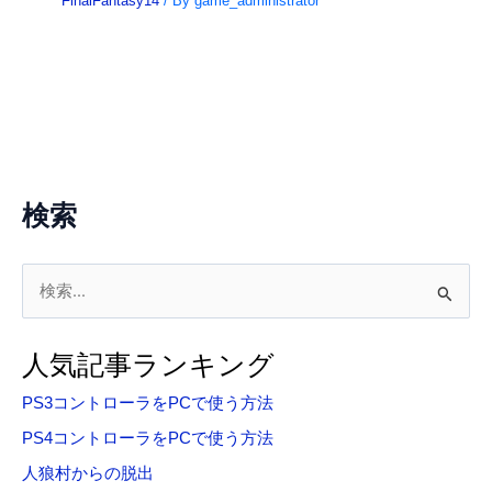
FinalFantasy14
/ By
game_administrator
検索
検
索
対
人気記事ランキング
象
PS3コントローラをPCで使う方法
:
PS4コントローラをPCで使う方法
人狼村からの脱出