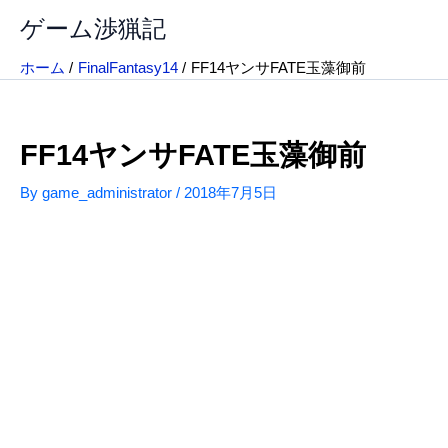
内
ゲーム渉猟記
容
を
ホーム
FinalFantasy14
FF14ヤンサFATE玉藻御前
ス
キ
ッ
FF14ヤンサFATE玉藻御前
プ
By
game_administrator
/
2018年7月5日