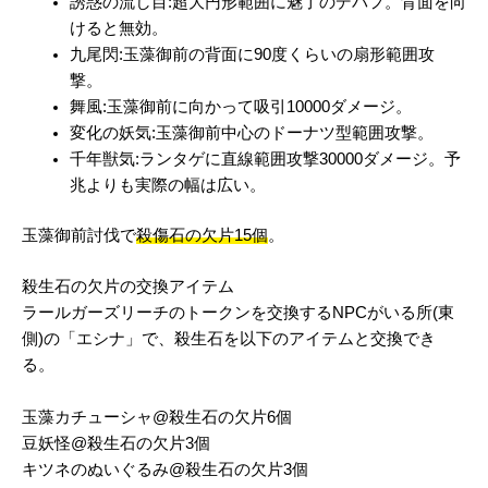
誘惑の流し目:超大円形範囲に魅了のデバフ。背面を向
けると無効。
九尾閃:玉藻御前の背面に90度くらいの扇形範囲攻
撃。
舞風:玉藻御前に向かって吸引10000ダメージ。
変化の妖気:玉藻御前中心のドーナツ型範囲攻撃。
千年獣気:ランタゲに直線範囲攻撃30000ダメージ。予
兆よりも実際の幅は広い。
玉藻御前討伐で
殺傷石の欠片15個
。
殺生石の欠片の交換アイテム
ラールガーズリーチのトークンを交換するNPCがいる所(東
側)の「エシナ」で、殺生石を以下のアイテムと交換でき
る。
玉藻カチューシャ@殺生石の欠片6個
豆妖怪@殺生石の欠片3個
キツネのぬいぐるみ@殺生石の欠片3個