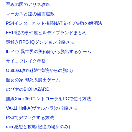
歪みの国のアリス攻略
マーカスと謎の幽霊屋敷
PS4インターネット接続NATタイプ失敗の解消法
FF14謎の事件屋ヒルディブランドまとめ
謎解きRPG IQダンジョン攻略メモ
Ib イヴ 異世界の美術館から脱出するゲーム
サイコブレイク考察
OutLast攻略(精神病院からの脱出)
魔女の家 即死系脱出ゲーム
のび太のBIOHAZARD
無線Xbox360コントローラをPCで使う方法
VA-11 Hall-A(ヴァルハラ)の攻略メモ
PS3でデフラグする方法
rain 感想と攻略(記憶の場所のみ)