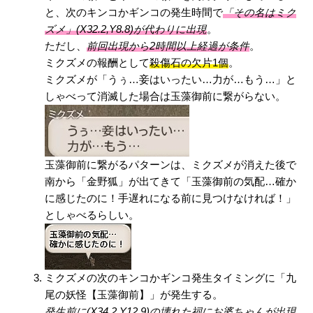
と、次のキンコかギンコの発生時間で
「その名はミク
ズメ」(X32.2,Y8.8)が代わりに出現
。
ただし、
前回出現から2時間以上経過が条件
。
ミクズメの報酬として
殺傷石の欠片1個
。
ミクズメが「うぅ…妾はいったい…力が…もう…」と
しゃべって消滅した場合は玉藻御前に繋がらない。
玉藻御前に繋がるパターンは、ミクズメが消えた後で
南から「金野狐」が出てきて「玉藻御前の気配…確か
に感じたのに！手遅れになる前に見つけなければ！」
としゃべるらしい。
ミクズメの次のキンコかギンコ発生タイミングに「九
尾の妖怪【玉藻御前】」が発生する。
発生前に(X34.2,Y12.9)の壊れた祠にお婆ちゃんが出現