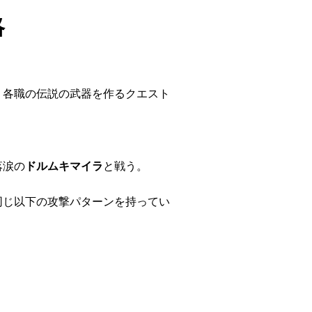
略
、各職の伝説の武器を作るクエスト
落涙の
ドルムキマイラ
と戦う。
同じ以下の攻撃パターンを持ってい