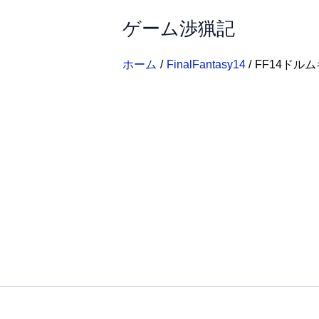
内
ゲーム渉猟記
容
を
ス
ホーム
FinalFantasy14
FF14ドル
キ
ッ
プ