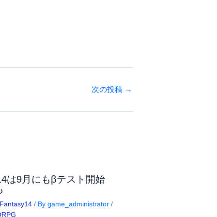
次の投稿
→
F14は9月にもβテスト開始
も
lFantasy14
/ By
game_administrator
/
ORPG