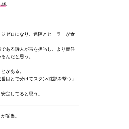
一緒
。
ージゼロになり、遠隔とヒーラーが食
隔である詩人が雷を担当し、より責任
いるんだと思う。
ことがある。
番目とで分けてスタン/沈黙を撃つ」
、安定してると思う。
トが妥当。