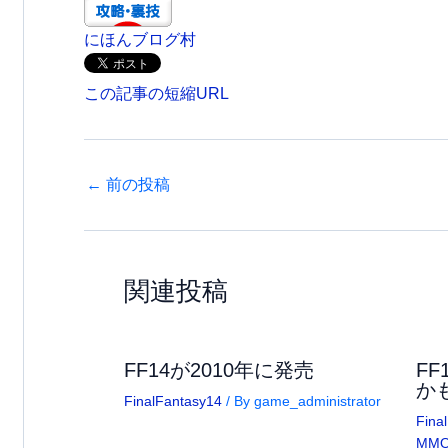
にほんブログ村
この記事の短縮URL
←
前の投稿
関連投稿
FF14が2010年に発売
F
か
FinalFantasy14
/ By
game_administrator
Fina
MM