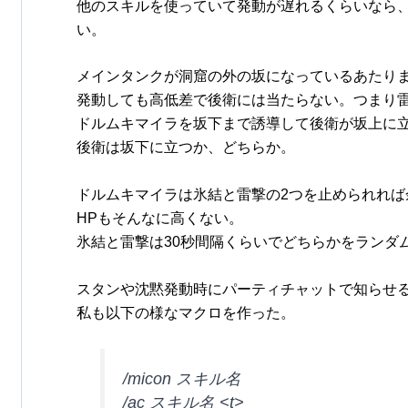
他のスキルを使っていて発動が遅れるくらいなら
い。
メインタンクが洞窟の外の坂になっているあたり
発動しても高低差で後衛には当たらない。つまり
ドルムキマイラを坂下まで誘導して後衛が坂上に
後衛は坂下に立つか、どちらか。
ドルムキマイラは氷結と雷撃の2つを止められれば
HPもそんなに高くない。
氷結と雷撃は30秒間隔くらいでどちらかをランダ
スタンや沈黙発動時にパーティチャットで知らせ
私も以下の様なマクロを作った。
/micon スキル名
/ac スキル名 <t>