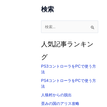
検索
検
索
対
人気記事ランキン
象
:
グ
PS3コントローラをPCで使う方
法
PS4コントローラをPCで使う方
法
人狼村からの脱出
歪みの国のアリス攻略