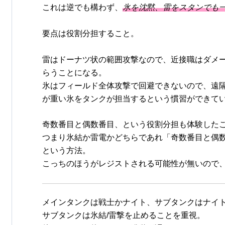
これは逆でも構わず、
氷を沈黙、雷をスタンでも
要点は役割分担すること。
雷はドーナツ状の範囲攻撃なので、近接職はダメ
らうことになる。
氷はフィールド全体攻撃で回避できないので、遠
が重い氷をタンクが担当するという慣習ができて
奇数番目と偶数番目、という役割分担も体験した
つまり氷結か雷電かどちらであれ「奇数番目と偶数
という方法。
こっちのほうがレジストされる可能性が無いので
メインタンクは戦士かナイト、サブタンクはナイ
サブタンクは氷結/雷撃を止めることを重視。