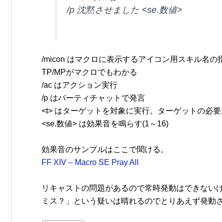
/p 沈黙させました <se.数値>
/micon はマクロに表示するアイコン用スキル
TP/MPがマクロでもわかる
/ac はアクション実行
/p はパーティチャットで発言
<t> はターゲットを対象に実行。ターゲットの必
<se.数値> は効果音を鳴らす(1～16)
効果音のサンプルはここで聞ける。
FF XIV – Macro SE Pray All
リキャストの問題があるので常時発動はできない
ミス？」という疑いは晴れるのでとりあえず発動