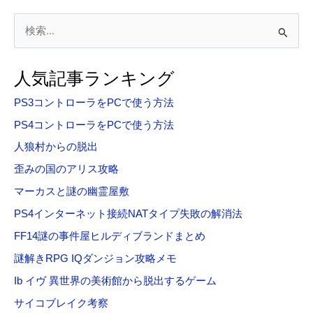
検
索
対
人気記事ランキング
象
PS3コントローラをPCで使う方法
:
PS4コントローラをPCで使う方法
人狼村からの脱出
歪みの国のアリス攻略
マーカスと謎の幽霊屋敷
PS4インターネット接続NATタイプ失敗の解消法
FF14謎の事件屋ヒルディブランドまとめ
謎解きRPG IQダンジョン攻略メモ
Ib イヴ 異世界の美術館から脱出するゲーム
サイコブレイク考察