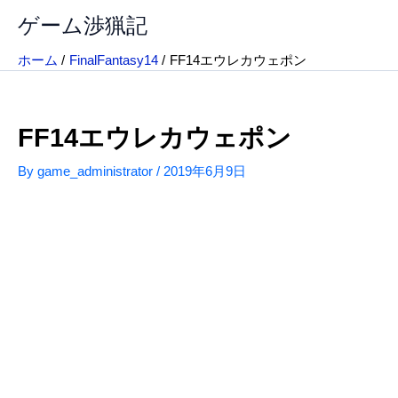
内
ゲーム渉猟記
容
を
ホーム
FinalFantasy14
FF14エウレカウェポン
ス
キ
ッ
FF14エウレカウェポン
プ
By
game_administrator
/
2019年6月9日