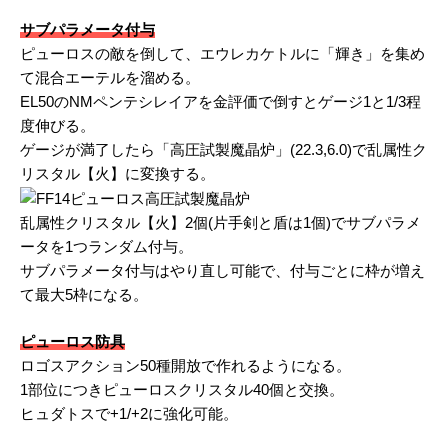
サブパラメータ付与
ピューロスの敵を倒して、エウレカケトルに「輝き」を集め
て混合エーテルを溜める。
EL50のNMペンテシレイアを金評価で倒すとゲージ1と1/3程
度伸びる。
ゲージが満了したら「高圧試製魔晶炉」(22.3,6.0)で乱属性ク
リスタル【火】に変換する。
乱属性クリスタル【火】2個(片手剣と盾は1個)でサブパラメ
ータを1つランダム付与。
サブパラメータ付与はやり直し可能で、付与ごとに枠が増え
て最大5枠になる。
ピューロス防具
ロゴスアクション50種開放で作れるようになる。
1部位につきピューロスクリスタル40個と交換。
ヒュダトスで+1/+2に強化可能。