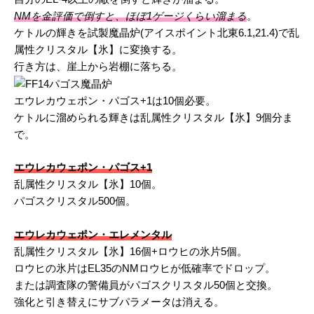
NMを金評価で倒すと、ほぼ1ゲージくらい溜まる
。
ケトルの輝きを試製魔晶炉(アイスポイント北東6.1,21.4)で乱
属性クリスタル【氷】に変換する。
行き方は、崖上から岩棚に落ちる。
エウレカウェポン・パゴス+1は10個必要。
ケトルに溜められる輝きは乱属性クリスタル【氷】9個分ま
で。
エウレカウェポン・パゴス+1
乱属性クリスタル【氷】10個。
パゴスクリスタル500個。
エウレカウェポン・エレメンタル
乱属性クリスタル【氷】16個+ロウヒの氷片5個。
ロウヒの氷片はEL35のNMロウヒが低確率でドロップ。
または調査隊の警備員がパゴスクリスタル50個と交換。
強化と引き替えにサブパラメータは消える。