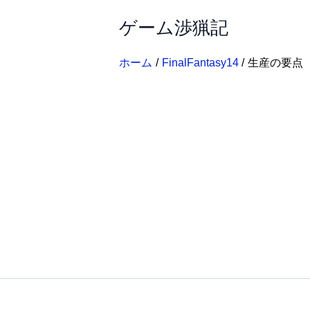
内
ゲーム渉猟記
容
を
ス
ホーム
FinalFantasy14
生産の要点
キ
ッ
プ