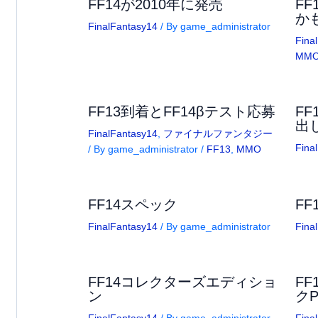
FF14が2010年に発売
F
か
FinalFantasy14
/ By
game_administrator
Fina
MM
FF13到着とFF14βテスト応募
FF
出
FinalFantasy14
,
ファイナルファンタジー
Fina
/ By
game_administrator
/
FF13
,
MMO
FF14スペック
FF
FinalFantasy14
/ By
game_administrator
Fina
FF14コレクターズエディショ
F
ン
ク