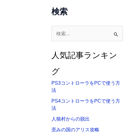
検索
検
索
対
人気記事ランキン
象
:
グ
PS3コントローラをPCで使う方
法
PS4コントローラをPCで使う方
法
人狼村からの脱出
歪みの国のアリス攻略