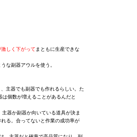
が激しく下がって
まともに生産できな
ような副器アウルを使う。
と、主器でも副器でも作れるらしい。た
副器は個数が増えることがあるんだと
は、主器か副器か向いている道具が決ま
作れる。合ってないと作業の成功率が
)は、主器だと確率で高品質になり、副