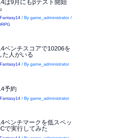
F14は9月にもβテスト開始
も
lFantasy14
/ By
game_administrator
/
ORPG
14ベンチスコアで10206を
した人がいる
lFantasy14
/ By
game_administrator
14予約
lFantasy14
/ By
game_administrator
F14ベンチマークを低スペッ
PCで実行してみた