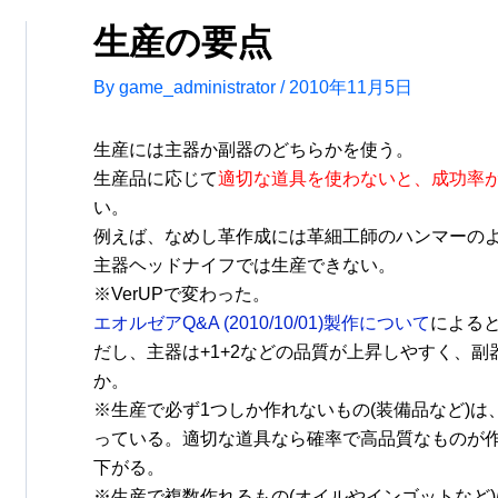
生産の要点
By
game_administrator
/
2010年11月5日
生産には主器か副器のどちらかを使う。
生産品に応じて
適切な道具を使わないと、成功率
い。
例えば、なめし革作成には革細工師のハンマーの
主器ヘッドナイフでは生産できない。
※VerUPで変わった。
エオルゼアQ&A (2010/10/01)製作について
による
だし、主器は+1+2などの品質が上昇しやすく、
か。
※生産で必ず1つしか作れないもの(装備品など)
っている。適切な道具なら確率で高品質なものが
下がる。
※生産で複数作れるもの(オイルやインゴットなど