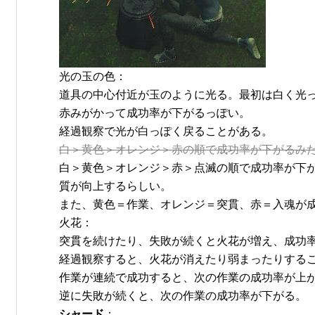
光の玉の色：
道具の中心付近が玉のように光る。最初は白く光
赤みがかって成功率が下がるっぽい。
経過観察で光が白っぽく戻ることがある。
白＞黄色＞オレンジ＞赤の順で成功率が下がるみ
白＞黄色＞オレンジ＞赤＞点滅の順で成功率が下
質が向上するらしい。
また、黄色＝作業、オレンジ＝突貫、赤＝入魂が成
火花：
突貫を続けたり、失敗が続くと火花が増え、成功
経過観察すると、火花が消えたり弱まったりする
作業が連続で成功すると、次の作業の成功率が上
逆に失敗が続くと、次の作業の成功率が下がる。
シャード
：