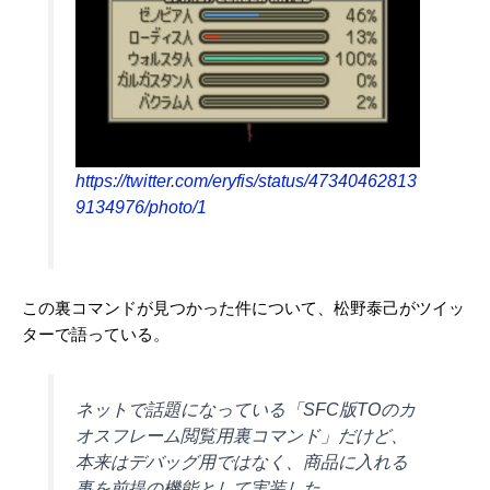
https://twitter.com/eryfis/status/47340462813
9134976/photo/1
この裏コマンドが見つかった件について、松野泰己がツイッ
ターで語っている。
ネットで話題になっている「SFC版TOのカ
オスフレーム閲覧用裏コマンド」だけど、
本来はデバッグ用ではなく、商品に入れる
事を前提の機能として実装した。