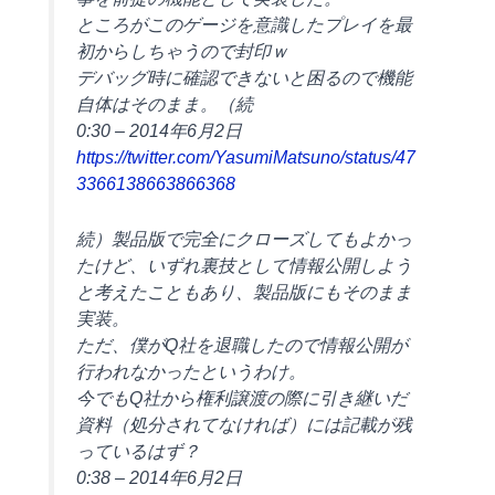
ところがこのゲージを意識したプレイを最
初からしちゃうので封印ｗ
デバッグ時に確認できないと困るので機能
自体はそのまま。（続
0:30 – 2014年6月2日
https://twitter.com/YasumiMatsuno/status/47
3366138663866368
続）製品版で完全にクローズしてもよかっ
たけど、いずれ裏技として情報公開しよう
と考えたこともあり、製品版にもそのまま
実装。
ただ、僕がQ社を退職したので情報公開が
行われなかったというわけ。
今でもQ社から権利譲渡の際に引き継いだ
資料（処分されてなければ）には記載が残
っているはず？
0:38 – 2014年6月2日