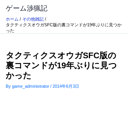
内
ゲーム渉猟記
容
を
ホーム
その他雑記
ス
タクティクスオウガSFC版の裏コマンドが19年ぶりに見つか
キ
った
ッ
プ
タクティクスオウガSFC版の
裏コマンドが19年ぶりに見つ
かった
By
game_administrator
/
2014年6月3日