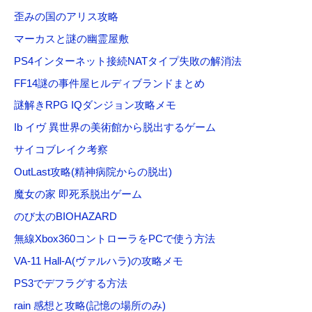
歪みの国のアリス攻略
マーカスと謎の幽霊屋敷
PS4インターネット接続NATタイプ失敗の解消法
FF14謎の事件屋ヒルディブランドまとめ
謎解きRPG IQダンジョン攻略メモ
Ib イヴ 異世界の美術館から脱出するゲーム
サイコブレイク考察
OutLast攻略(精神病院からの脱出)
魔女の家 即死系脱出ゲーム
のび太のBIOHAZARD
無線Xbox360コントローラをPCで使う方法
VA-11 Hall-A(ヴァルハラ)の攻略メモ
PS3でデフラグする方法
rain 感想と攻略(記憶の場所のみ)