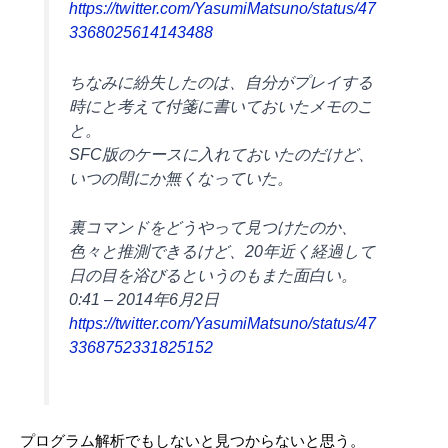
https://twitter.com/YasumiMatsuno/status/47
3368025614143488
ちなみに紛失したのは、自分がプレイする
時にと考えて付箋に書いておいたメモのこ
と。
SFC版のケースに入れておいたのだけど、
いつの間にか無くなっていた。
裏コマンドをどうやって見つけたのか、
色々と推測できるけど、20年近く経過して
日の目を浴びるというのもまた面白い。
0:41 – 2014年6月2日
https://twitter.com/YasumiMatsuno/status/47
3368752331825152
プログラム解析でもしないと見つからないと思う。