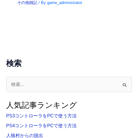
その他雑記
/ By
game_administrator
検索
検
索
対
人気記事ランキング
象
PS3コントローラをPCで使う方法
:
PS4コントローラをPCで使う方法
人狼村からの脱出