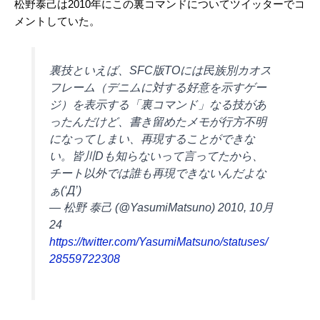
松野泰己は2010年にこの裏コマンドについてツイッターでコ
メントしていた。
裏技といえば、SFC版TOには民族別カオス
フレーム（デニムに対する好意を示すゲー
ジ）を表示する「裏コマンド」なる技があ
ったんだけど、書き留めたメモが行方不明
になってしまい、再現することができな
い。皆川Dも知らないって言ってたから、
チート以外では誰も再現できないんだよな
ぁ(‘Д’)
— 松野 泰己 (@YasumiMatsuno) 2010, 10月
24
https://twitter.com/YasumiMatsuno/statuses/
28559722308