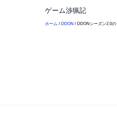
内
ゲーム渉猟記
容
を
ス
ホーム
DDON
DDONシーズン2.
キ
ッ
プ