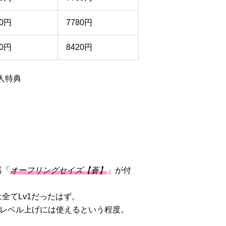
10円
7780円
80円
8420円
人特典
器「
オーフリングセイズ【蒼】
」が付
全てLv1だったはず。
以下のレベル上げには使えるという程度。