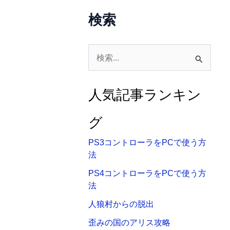
検索
検
索
対
人気記事ランキン
象
:
グ
PS3コントローラをPCで使う方
法
PS4コントローラをPCで使う方
法
人狼村からの脱出
歪みの国のアリス攻略