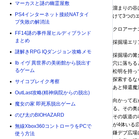
マーカスと謎の幽霊屋敷
溜まりの谷
PS4インターネット接続NATタイ
けて3つの
プ失敗の解消法
クロアーナ
FF14謎の事件屋ヒルディブランド
まとめ
採掘場エリ
謎解きRPG IQダンジョン攻略メモ
採掘場の篝
Ib イヴ 異世界の美術館から脱出す
穴に落ちる
るゲーム
松明を持っ
探索するな
サイコブレイク考察
あと帰還魔
OutLast攻略(精神病院からの脱出)
向かって右
魔女の家 即死系脱出ゲーム
る。その奥
のび太のBIOHAZARD
その坂道の
が4体いる
無線Xbox360コントローラをPCで
鎌デブ広場
使う方法