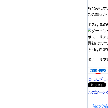
ちなみにボ
この篝火か
ボスは
毒の
ボスエリア
最初は気付
今回は白霊
ボスエリア
にほんブロ
この記事の
←
前の投稿