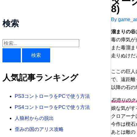
ダー
8)
By
game_ad
検索
溜まりの谷
毒の瘴気が
検
また毒溜ま
索
走りぬけだ
対
ここの巨人
象
人気記事ランキング
で、遠距離
:
以降の石の
PS3コントローラをPCで使う方法
石売りのク
PS4コントローラをPCで使う方法
娘な気がす
クロアーナ
人狼村からの脱出
今作は楔石
歪みの国のアリス攻略
あとは敵の