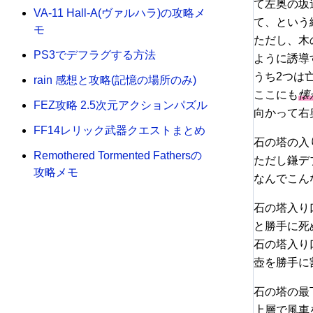
て左奥の坂
VA-11 Hall-A(ヴァルハラ)の攻略メ
て、という
モ
ただし、木
PS3でデフラグする方法
ように誘導
うち2つは
rain 感想と攻略(記憶の場所のみ)
ここにも
懐
FEZ攻略 2.5次元アクションパズル
向かって右
FF14レリック武器クエストまとめ
石の塔の入
Remothered Tormented Fathersの
ただし鎌デ
攻略メモ
なんでこん
石の塔入り
と勝手に死
石の塔入り
壺を勝手に
石の塔の最
上層で風車