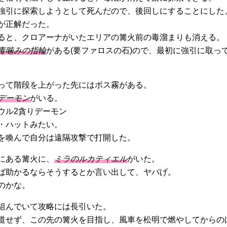
強引に探索しようとして死んだので、後回しにすることにした
が正解だった。
ると、クロアーナがいたエリアの篝火前の毒溜まりも消える。
毒噛みの指輪
がある(要ファロスの石)ので、最初に強引に取っ
って階段を上がった先にはボス霧がある。
デーモン
がいる。
・ハットみたい。
を喚んで自分は遠隔攻撃で打開した。
にある篝火に、
ミラのルカティエル
がいた。
ば助かるならそうするとか言い出して、ヤバげ。
のかな。
組んでいて攻略には長引いた。
道せず、この先の篝火を目指し、風車を松明で燃やしてからの