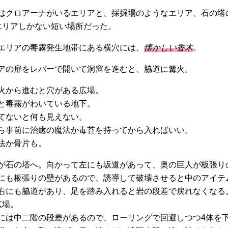
はクロアーナがいるエリアと、採掘場のようなエリア、石の塔
エリアしかない短い場所だった。
エリアの毒霧発生地帯にある横穴には、
懐かしい香木
。
アの扉をレバーで開いて洞窟を進むと、脇道に篝火。
火から進むと穴がある広場。
と毒霧がわいている地下。
てないと何も見えない。
ら事前に治癒の魔法か毒苔を持ってから入ればいい。
法か骨片も。
が石の塔へ。向かって左にも坂道があって、奥の巨人が板張り
にも板張りの壁があるので、誘導して破壊させると中のアイテ
右にも脇道があり、足を踏み入れると岩の段差で戻れなくなる
広場。
には中二階の段差があるので、ローリングで回避しつつ4体を