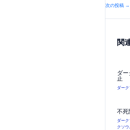
次の投稿
→
関
ダー
止
ダーク
不死
ダーク
クソウ