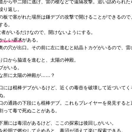
道から中二階に逃げ、雷の槍などで遠隔攻撃。追い詰められた
繰り返し。
の板で塞がれた場所は鎌デブの攻撃で開けることができるので
する。
亡者がいるだけなので、開けないようにする。
かしい香木
がある。
奥の穴が出口。その前に左に進むと結晶トカゲがいるので、雷
り口から脇道を進むと、太陽の神殿。
ブがいる。
な所に太陽の神殿が……？
口には棍棒デブがいるけど、近くの毒壺を破壊して近づいてく
ぬ。
口の通路の下段にも棍棒デブ。これもプレイヤーを発見すると
割って毒で死ぬことがある。
下層には毒沼があるけど、ここの探索は後回しがいい。
を松明で燃やして止めると、毒沼が消えて楽に探索できる。