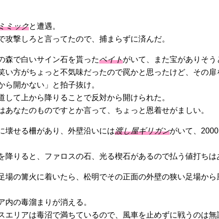
ミミック
と遭遇。
で攻撃しろと言ってたので、捕まらずに済んだ。
の森で白いサイン石を貰った
ペイト
がいて、また宝がありそう
笑い方がちょっと不気味だったので罠かと思ったけど、その扉
から開かない」と拍子抜け。
道して上から降りることで反対から開けられた。
はあなたのものですとか言って、ちょっと恩着せがましい。
に壊せる柵があり、外壁沿いには
渡し屋ギリガン
がいて、200
を降りると、ファロスの石、光る楔石があるので払う値打ちは
足場の篝火に着いたら、松明でその正面の外壁の狭い足場から
ア内の毒溜まりが消える。
スエリアは毒沼で満ちているので、風車を止めずに戦うのは無