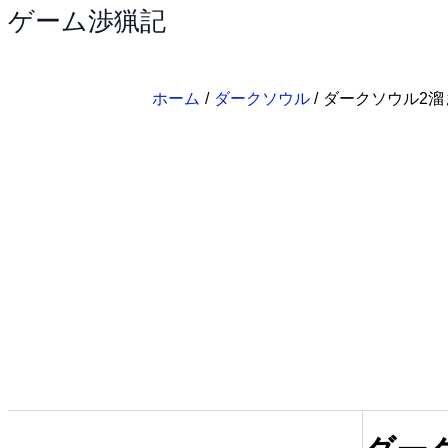
ゲーム渉猟記
内
容
を
ス
ホーム
ダークソウル
ダークソウル2溜
キ
ッ
プ