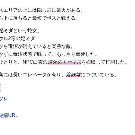
スエリアの上には隠し扉に篝火がある。
ら下に落ちると最短でボスと戦える。
妃ミダ
という蛇女。
から毒沼が消えていると楽勝な敵。
かずに毒沼状態で戦って、あっさり毒死した。
ひとりと、NPC白霊の
道化のトーマス
を召喚して打開した。
奥には長いエレベータが有り、
溶鉄城
につづいている。
グ村
短縮URL