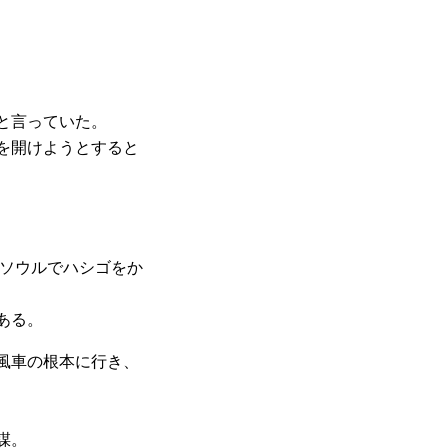
と言っていた。
を開けようとすると
0ソウルでハシゴをか
ある。
風車の根本に行き、
謀。