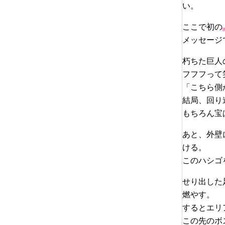
い。
ここで初の
メッセージ
朽ちた巨人
フフフって
「こちら側
結局、回り
もちろん宝
あと、外壁
ける。
このハシゴ
せり出した
燃やす。
するとエリ
この先のボ