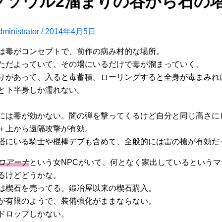
クソウル2溜まりの谷から石の塔
ministrator
/
2014年4月5日
は毒がコンセプトで、前作の病み村的な場所。
ただよっていて、その場にいるだけで毒が溜まっていく。
りがあって、入ると毒蓄積。ローリングすると全身が毒まみれ
と下半身しか濡れない。
には毒が効かない。闇の弾を撃ってくるけど自分と同じ高さに
＋上から遠隔攻撃が有効。
塔にいる騎士や棍棒デブも含めて、全般的には雷の槍が有効だ
ロアーナ
という女NPCがいて、何となく家出しているという
るけどどうかな。
は楔石を売ってる。鍛冶屋以来の楔石購入。
が有限のようで、装備強化がままならない。
ドロップしかない。