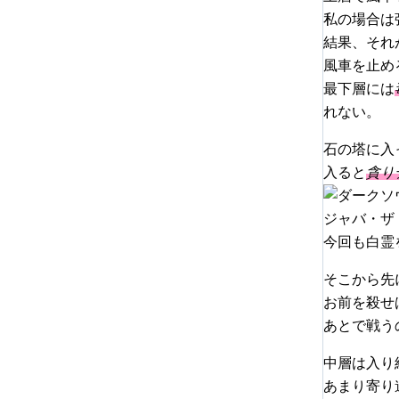
私の場合は
結果、それ
風車を止め
最下層には
れない。
石の塔に入
入ると
貪り
ジャバ・ザ
今回も白霊
そこから先
お前を殺せ
あとで戦う
中層は入り
あまり寄り