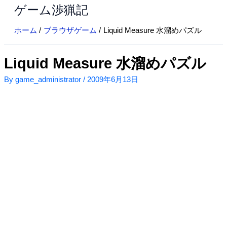
ゲーム渉猟記
内
容
ホーム
ブラウザゲーム
Liquid Measure 水溜めパズル
を
ス
キ
Liquid Measure 水溜めパズル
ッ
By
game_administrator
/
2009年6月13日
プ