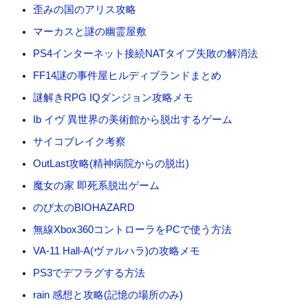
歪みの国のアリス攻略
マーカスと謎の幽霊屋敷
PS4インターネット接続NATタイプ失敗の解消法
FF14謎の事件屋ヒルディブランドまとめ
謎解きRPG IQダンジョン攻略メモ
Ib イヴ 異世界の美術館から脱出するゲーム
サイコブレイク考察
OutLast攻略(精神病院からの脱出)
魔女の家 即死系脱出ゲーム
のび太のBIOHAZARD
無線Xbox360コントローラをPCで使う方法
VA-11 Hall-A(ヴァルハラ)の攻略メモ
PS3でデフラグする方法
rain 感想と攻略(記憶の場所のみ)