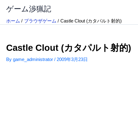
内
ゲーム渉猟記
容
を
ホーム
ブラウザゲーム
Castle Clout (カタパルト射的)
ス
キ
ッ
Castle Clout (カタパルト射的)
プ
By
game_administrator
/
2009年3月23日