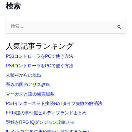
検索
検
索
対
人気記事ランキング
象
PS3コントローラをPCで使う方法
:
PS4コントローラをPCで使う方法
人狼村からの脱出
歪みの国のアリス攻略
マーカスと謎の幽霊屋敷
PS4インターネット接続NATタイプ失敗の解消法
FF14謎の事件屋ヒルディブランドまとめ
謎解きRPG IQダンジョン攻略メモ
Ib イヴ 異世界の美術館から脱出するゲーム