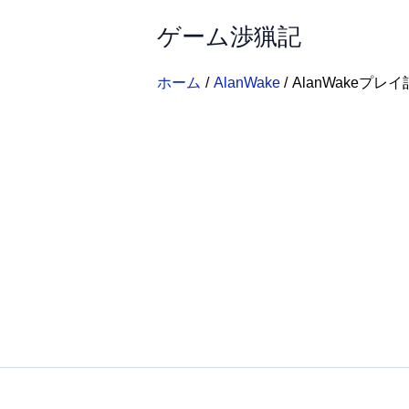
内
ゲーム渉猟記
容
を
ス
ホーム
AlanWake
AlanWakeプレ
キ
ッ
プ