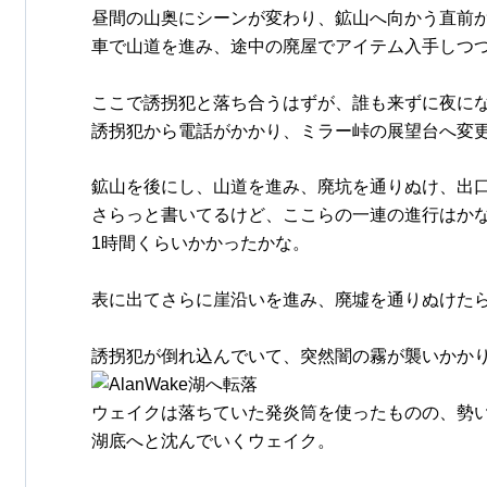
昼間の山奥にシーンが変わり、鉱山へ向かう直前
車で山道を進み、途中の廃屋でアイテム入手しつ
ここで誘拐犯と落ち合うはずが、誰も来ずに夜に
誘拐犯から電話がかかり、ミラー峠の展望台へ変
鉱山を後にし、山道を進み、廃坑を通りぬけ、出
さらっと書いてるけど、ここらの一連の進行はか
1時間くらいかかったかな。
表に出てさらに崖沿いを進み、廃墟を通りぬけた
誘拐犯が倒れ込んでいて、突然闇の霧が襲いかか
ウェイクは落ちていた発炎筒を使ったものの、勢
湖底へと沈んでいくウェイク。