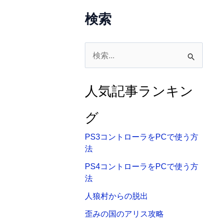
検索
検
索
対
人気記事ランキン
象
:
グ
PS3コントローラをPCで使う方
法
PS4コントローラをPCで使う方
法
人狼村からの脱出
歪みの国のアリス攻略