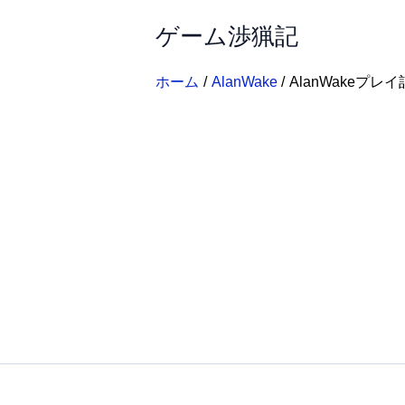
内
ゲーム渉猟記
容
を
ス
ホーム
AlanWake
AlanWakeプレ
キ
ッ
プ