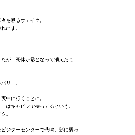
医者を殴るウェイク。
連れ出す。
したが、死体が霧となって消えたこ
いバリー。
、夜中に行くことに。
リーはキャビンで待ってるという。
イク。
たビジターセンターで悲鳴。影に襲わ