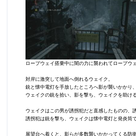
ロープウェイ搭乗中に闇の力に襲われてロープウ
対岸に激突して地面へ倒れるウェイク。
銃と懐中電灯を手放したところへ影が襲いかかり
ウェイクの銃を拾い、影を撃ち、ウェイクを助け
ウェイクはこの男が誘拐犯だと直感したものの、
誘拐犯は銃を撃ち、ウェイクは懐中電灯と発炎筒
展望台へ着くと、影らが多数襲いかかってくる防