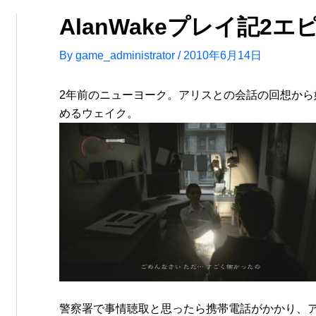
AlanWakeプレイ記2エ
By
game_administrator
/
2010年6月14日
2年前のニューヨーク。アリスとの会話の回想から
めるウェイク。
警察署で事情聴取と思ったら携帯電話がかかり、