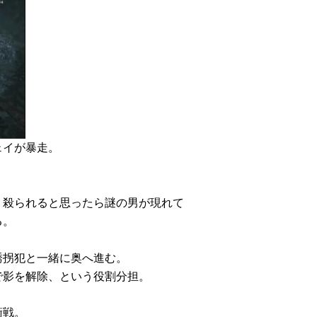
ェイが暴走。
、殺られると思ったら謎の男が現れて
る。
誘拐犯と一緒に奥へ進む。
で影を解除、という役割分担。
衛戦。